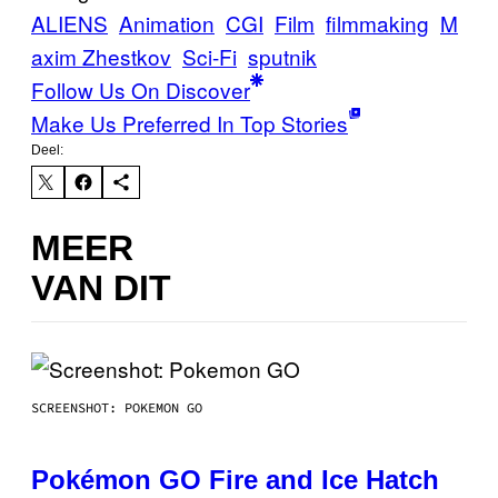
ALIENS
Animation
CGI
Film
filmmaking
M
axim Zhestkov
Sci-Fi
sputnik
Follow Us On Discover
Make Us Preferred In Top Stories
Deel:
MEER
VAN DIT
SCREENSHOT: POKEMON GO
Pokémon GO Fire and Ice Hatch