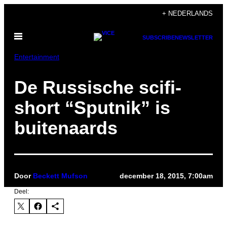
Ga
+ NEDERLANDS
naar
Open
de
SUBSCRIBE
NEWSLETTER
menu
inhoud
Entertainment
De Russische scifi-
short “Sputnik” is
buitenaards
Door
Beckett Mufson
december 18, 2015, 7:00am
Deel: