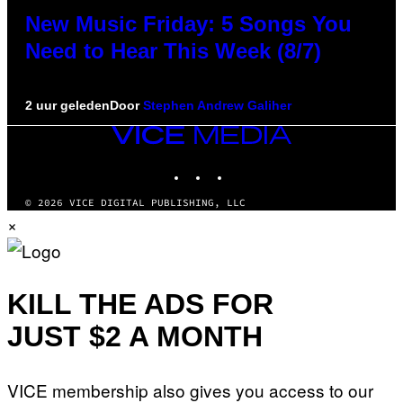
New Music Friday: 5 Songs You
Need to Hear This Week (8/7)
2 uur geleden
Door
Stephen Andrew Galiher
VICE
MEDIA
INSTAGRAM
TIKTOK
YOUTUBE
© 2026 VICE DIGITAL PUBLISHING, LLC
×
KILL THE ADS FOR
JUST $2 A MONTH
VICE membership also gives you access to our