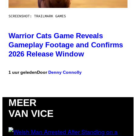
SCREENSHOT: TRAILMARK GAMES
Warrior Cats Game Reveals
Gameplay Footage and Confirms
2026 Release Window
1 uur geleden
Door
Denny Connolly
MEER
VAN VICE