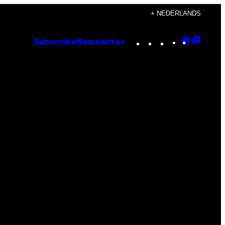
+ NEDERLANDS
Instagram
TikTok
YouTube
Google
Goog
Subscribe
Newsletter
Discove
Top
Posts