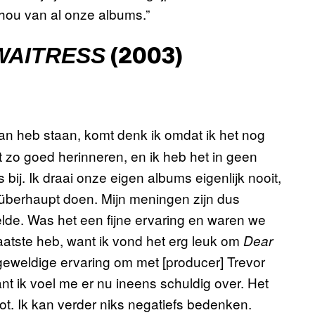
k hou van al onze albums.”
WAITRESS
(2003)
an heb staan, komt denk ik omdat ik het nog
 zo goed herinneren, en ik heb het in geen
 bij. Ik draai onze eigen albums eigenlijk nooit,
t überhaupt doen. Mijn meningen zijn dus
lde. Was het een fijne ervaring en waren we
 laatste heb, want ik vond het erg leuk om
Dear
eweldige ervaring om met [producer] Trevor
want ik voel me er nu ineens schuldig over. Het
t. Ik kan verder niks negatiefs bedenken.