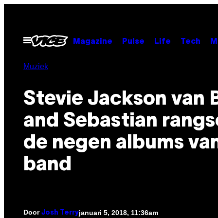
Ga
naar
de
Open
Magazine
Pulse
Life
Tech
M
menu
inhoud
Muziek
Stevie Jackson van B
and Sebastian rangs
de negen albums va
band
Door
januari 5, 2018, 11:36am
Josh Terry