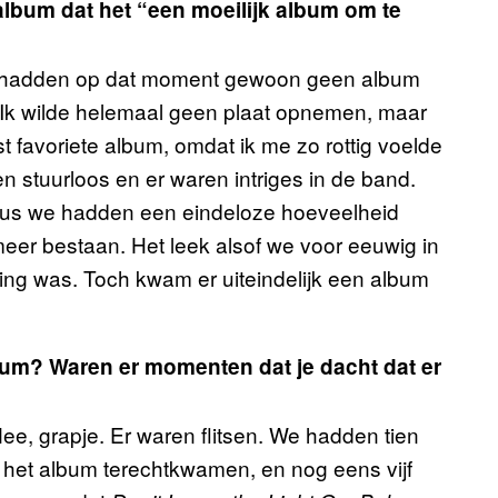
t album dat het “een moeilijk album om te
 we hadden op dat moment gewoon geen album
Ik wilde helemaal geen plaat opnemen, maar
st favoriete album, omdat ik me zo rottig voelde
en stuurloos en er waren intriges in de band.
 dus we hadden een eindeloze hoeveelheid
meer bestaan. Het leek alsof we voor eeuwig in
ling was. Toch kwam er uiteindelijk een album
lbum? Waren er momenten dat je dacht dat er
e, grapje. Er waren flitsen. We hadden tien
op het album terechtkwamen, en nog eens vijf