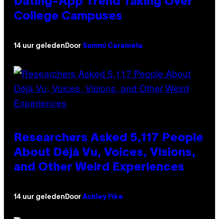
Dating-App Trend Taking Over
College Campuses
14 uur geleden
Door
Sammi Caramela
Researchers Asked 5,117 People
About Déjà Vu, Voices, Visions,
and Other Weird Experiences
14 uur geleden
Door
Ashley Fike