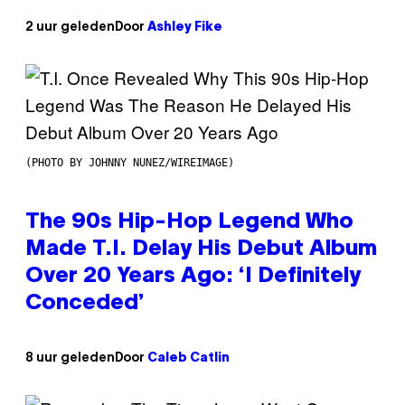
2 uur geleden
Door
Ashley Fike
(PHOTO BY JOHNNY NUNEZ/WIREIMAGE)
The 90s Hip-Hop Legend Who
Made T.I. Delay His Debut Album
Over 20 Years Ago: ‘I Definitely
Conceded’
8 uur geleden
Door
Caleb Catlin