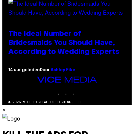
The Ideal Number of
Bridesmaids You Should Have,
According to Wedding Experts
14 uur geleden
Door
Ashley Fike
VICE
MEDIA
INSTAGRAM
TIKTOK
YOUTUBE
© 2026 VICE DIGITAL PUBLISHING, LLC
×