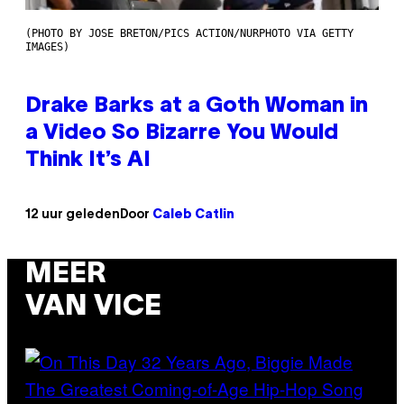
(PHOTO BY JOSE BRETON/PICS ACTION/NURPHOTO VIA GETTY
IMAGES)
Drake Barks at a Goth Woman in
a Video So Bizarre You Would
Think It’s AI
12 uur geleden
Door
Caleb Catlin
MEER
VAN VICE