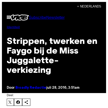
Ga
+ NEDERLANDS
naar
Open
Subscribe
Newsletter
de
menu
inhoud
Identiteit
Strippen, twerken en
Faygo bij de Miss
Juggalette-
verkiezing
Door
Broadly Redactie
juli 28, 2016, 3:51am
Deel: