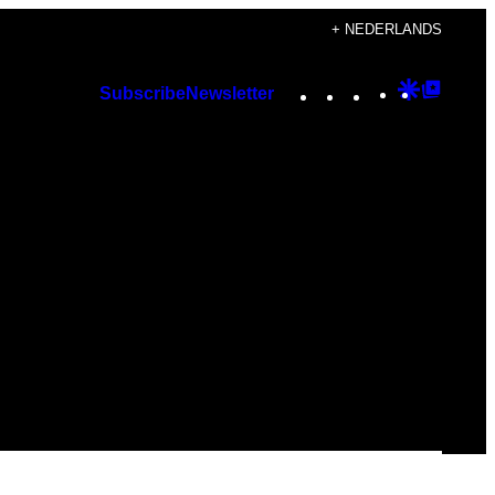
+ NEDERLANDS
Instagram
TikTok
YouTube
Google
Googl
Subscribe
Newsletter
Discover
Top
Posts