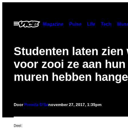
Ga
naar
de
Open
Magazine
Pulse
Life
Tech
Munc
menu
inhoud
Studenten laten zien
voor zooi ze aan hun
muren hebben hang
Door
Premila D'Sa
november 27, 2017, 1:35pm
Deel: