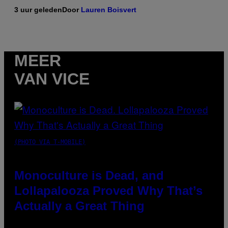
3 uur geleden
Door
Lauren Boisvert
MEER
VAN VICE
(PHOTO VIA T-MOBILE)
Monoculture is Dead, and
Lollapalooza Proved Why That’s
Actually a Great Thing