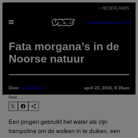
Ga
+ NEDERLANDS
naar
Open
de
SUBSCRIBE
NEWSLETTER
menu
inhoud
Fata morgana’s in de
Noorse natuur
Door
Ilja Scheifes
april 22, 2016, 8:35am
Deel:
Een jongen gebruikt het water als zijn
trampoline om de wolken in te duiken, een