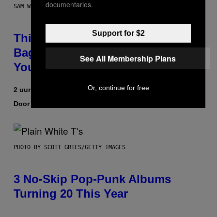
documentaries.
SAM WATANUKI FOR VICE
Support for $2
This Discreet Lockable Sex Toy
Bag Is the Nightstand Upgrade
See All Membership Plans
Your Play Drawer Needs
Or, continue for free
2 uur geleden
Door
Sam Watanuki
| Reviewed by
Ysolt Usigan
PHOTO BY SCOTT GRIES/GETTY IMAGES
3 No-Skip Pop-Punk Albums
Turning 20 This Year