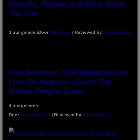
Prerolls, Flower, and More While
You Can
3 uur geleden
Door
Maha Haq
| Reviewed by
Ysolt Usigan
Two Pokemon TCG Restocks Are
Live On Amazon—Catch ‘Em
Before They’re Gone
4 uur geleden
Door
Sam Watanuki
| Reviewed by
Ysolt Usigan