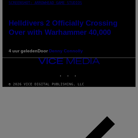
SCREENSHOT: ARROWHEAD GAME STUDIOS
Helldivers 2 Officially Crossing
Over with Warhammer 40,000
4 uur geleden
Door
Denny Connolly
VICE
MEDIA
INSTAGRAM
TIKTOK
YOUTUBE
© 2026 VICE DIGITAL PUBLISHING, LLC