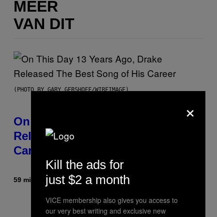
MEER
VAN DIT
(PHOTO BY GARY GERSHOFF/WIREIMAGE)
×
On This Day 13 Years Ago, Drake
Released the Best Song of His
Career
Kill the ads for
just $2 a month
59 minuten geleden
Door
Caleb Catlin
VICE membership also gives you access to
our very best writing and exclusive new