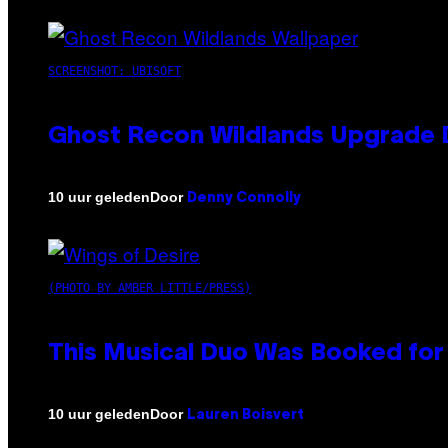
SCREENSHOT: UBISOFT
Ghost Recon Wildlands Upgrade 
Door
10 uur geleden
Denny Connolly
(PHOTO BY AMBER LITTLE/PRESS)
This Musical Duo Was Booked for a
Door
10 uur geleden
Lauren Boisvert