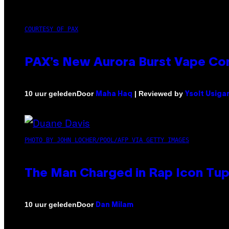
COURTESY OF PAX
PAX’s New Aurora Burst Vape Co
Door
| Reviewed by
10 uur geleden
Maha Haq
Ysolt Usiga
PHOTO BY JOHN LOCHER/POOL/AFP VIA GETTY IMAGES
The Man Charged in Rap Icon Tup
Door
10 uur geleden
Dan Milam