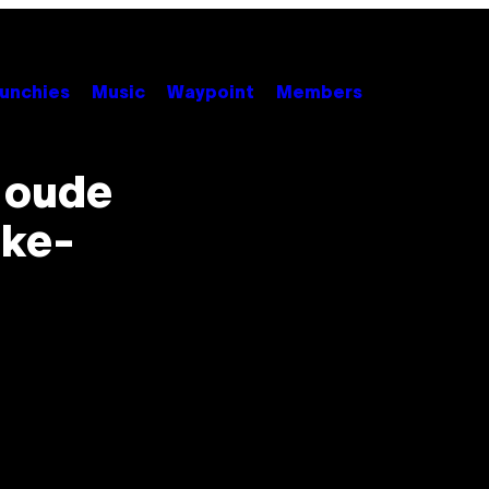
unchies
Music
Waypoint
Members
 oude
ake-