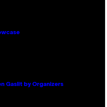
howcase
en Gaslit by Organizers