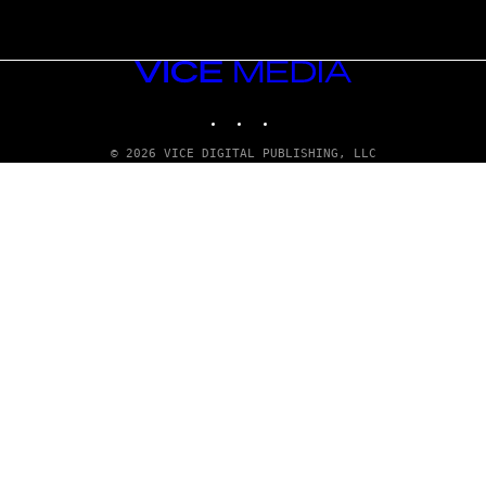
VICE
MEDIA
INSTAGRAM
TIKTOK
YOUTUBE
© 2026 VICE DIGITAL PUBLISHING, LLC