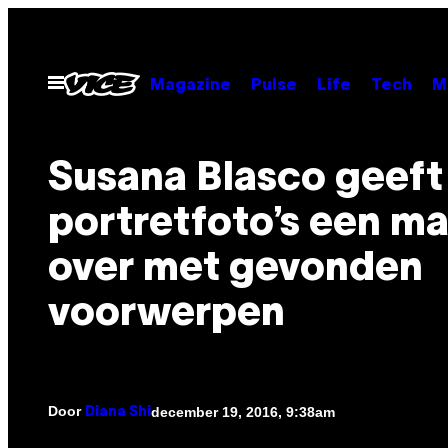
Ga
naar
de
Open
Magazine
Pulse
Life
Tech
M
menu
inhoud
Susana Blasco geeft
portretfoto’s een m
over met gevonden
voorwerpen
Door
december 19, 2016, 9:38am
Diana Shi