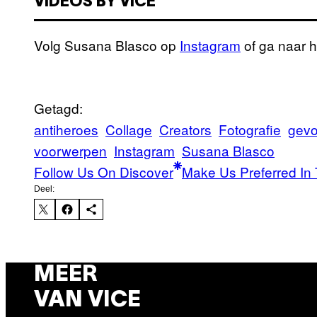
VIDEOS BY VICE
Volg Susana Blasco op
Instagram
of ga naar 
Getagd:
antiheroes
Collage
Creators
Fotografie
gevo
voorwerpen
Instagram
Susana Blasco
Follow Us On Discover
Make Us Preferred In 
Deel:
MEER
VAN VICE