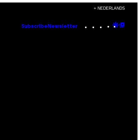
+ NEDERLANDS
Instagram
TikTok
YouTube
Google
Goog
Subscribe
Newsletter
Discove
Top
Posts