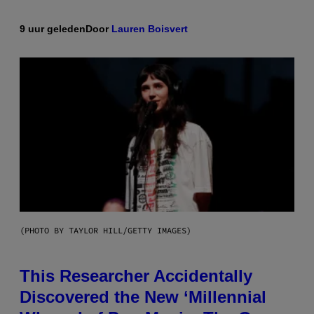
9 uur geleden
Door
Lauren Boisvert
(PHOTO BY TAYLOR HILL/GETTY IMAGES)
This Researcher Accidentally
Discovered the New ‘Millennial