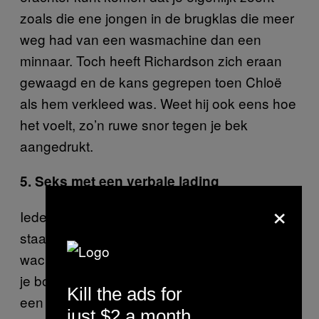
zoals die ene jongen in de brugklas die meer
weg had van een wasmachine dan een
minnaar. Toch heeft Richardson zich eraan
gewaagd en de kans gegrepen toen Chloë
als hem verkleed was. Weet hij ook eens hoe
het voelt, zo’n ruwe snor tegen je bek
aangedrukt.
5. Seks met een verbale lading
×
Iedereen heeft het weleens meegemaakt. Je
staat nietsvermoedend op de tram te
wachten, en omdat je oh zo hip bent, draag je
je boyfriendjeans laaghangend op je bil, met
Kill the ads for
een boxer die erboven uitsteekt. Voor menig
just $2 a month