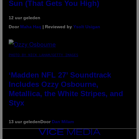
Sun (That Gets You High)
12 uur geleden
Door
Maha Haq
| Reviewed by
Ysolt Usigan
PHOTO BY NICK LAHAM/GETTY IMAGES
‘Madden NFL 27’ Soundtrack
Includes Ozzy Osbourne,
Metallica, the White Stripes, and
Styx
13 uur geleden
Door
Dan Milam
VICE
MEDIA