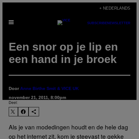
Ga
+ NEDERLANDS
naar
Open
de
SUBSCRIBE
NEWSLETTER
menu
inhoud
Een snor op je lip en
een hand in je broek
Door
Anne Birthe Smit & VICE UK
november 21, 2011, 8:00pm
Deel:
Als je van modedingen houdt en de hele dag
op het internet zit, kom je steevast te gekke