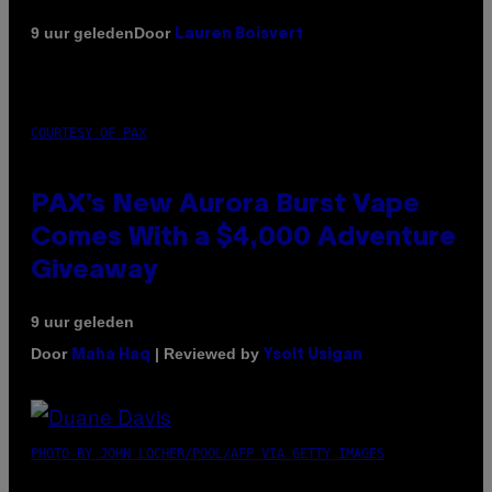
Door
9 uur geleden
Lauren Boisvert
COURTESY OF PAX
PAX’s New Aurora Burst Vape
Comes With a $4,000 Adventure
Giveaway
9 uur geleden
Door
| Reviewed by
Maha Haq
Ysolt Usigan
PHOTO BY JOHN LOCHER/POOL/AFP VIA GETTY IMAGES