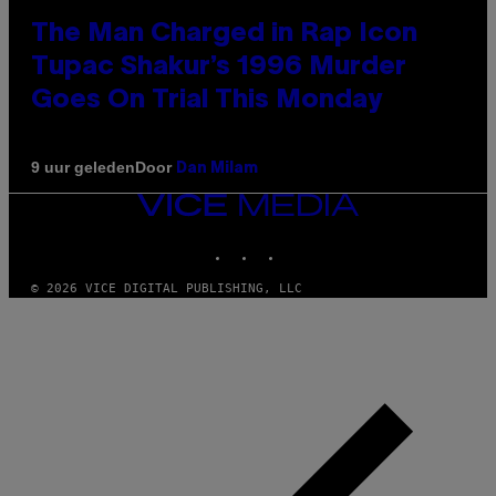
The Man Charged in Rap Icon
Tupac Shakur’s 1996 Murder
Goes On Trial This Monday
Door
9 uur geleden
Dan Milam
VICE
MEDIA
INSTAGRAM
TIKTOK
YOUTUBE
© 2026 VICE DIGITAL PUBLISHING, LLC