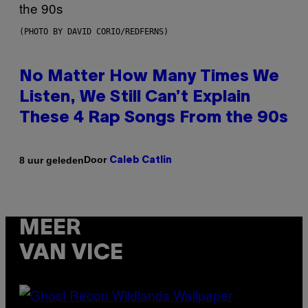
(PHOTO BY DAVID CORIO/REDFERNS)
No Matter How Many Times We
Listen, We Still Can’t Explain
These 4 Rap Songs From the 90s
Door
8 uur geleden
Caleb Catlin
MEER
VAN VICE