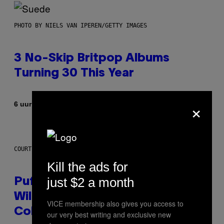
PHOTO BY NIELS VAN IPEREN/GETTY IMAGES
3 No-Skip Britpop Albums
Turning 30 This Year
×
Door
6 uur geleden
Dan Milam
COURTESY OF PUFFCO
Kill the ads for
just $2 a month
Puffco Went Full Gamer With Its
Wild New Plasma Peak Pro
VICE membership also gives you access to
Colorway
our very best writing and exclusive new