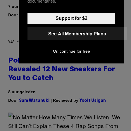
documentaries.
7 uur geleden
Door
| Reviewed by
Maha Haq
Ysolt Usigan
Support for $2
See All Membership Plans
VIA POKEMON/ADIDAS/NINTENDO
Or, continue for free
Pokemon and Adidas Just
Revealed 12 New Sneakers For
You to Catch
8 uur geleden
Door
| Reviewed by
Sam Watanuki
Ysolt Usigan