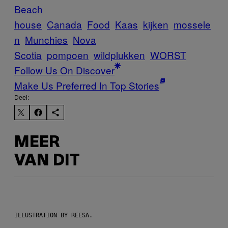
Beach
house
Canada
Food
Kaas
kijken
mossele
n
Munchies
Nova
Scotia
pompoen
wildplukken
WORST
Follow Us On Discover
Make Us Preferred In Top Stories
Deel:
MEER
VAN DIT
ILLUSTRATION BY REESA.