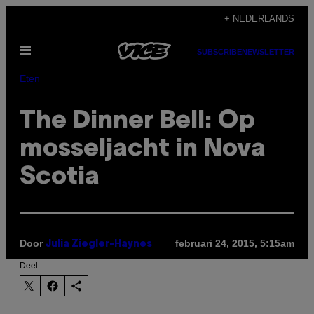
Ga
+ NEDERLANDS
naar
Open
de
SUBSCRIBE
NEWSLETTER
menu
inhoud
Eten
The Dinner Bell: Op
mosseljacht in Nova
Scotia
Door
februari 24, 2015, 5:15am
Julia Ziegler-Haynes
Deel: