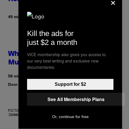
×
Door
49 minuten geleden
Stephen Andrew Galiher
Kill the ads for
just $2 a month
Why Are Athletes Taking
VICE membership also gives you access to
our very best writing and exclusive new
Mushroom Gummies?
documentaries.
58 minuten geleden
Support for $2
Door
| Reviewed by
Sam Watanuki
Ysolt Usigan
See All Membership Plans
PICTURED: LONDON'S MAN/WOMAN/CHAINSAW (ILLUSTRATION BY
JOHNNY RYAN)
Or, continue for free