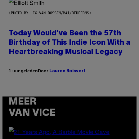
(PHOTO BY LEX VAN ROSSEN/MAI/REDFERNS)
Today Would’ve Been the 57th
Birthday of This Indie Icon With a
Heartbreaking Musical Legacy
Door
1 uur geleden
Lauren Boisvert
MEER
VAN VICE