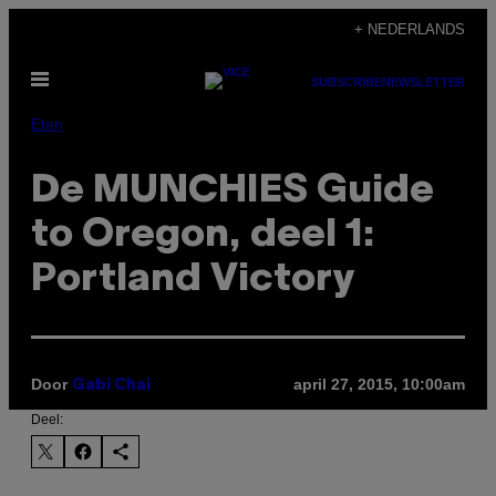
Ga
+ NEDERLANDS
naar
Open
de
SUBSCRIBE
NEWSLETTER
menu
inhoud
Eten
De MUNCHIES Guide
to Oregon, deel 1:
Portland Victory
Door
april 27, 2015, 10:00am
Gabi Chai
Deel: