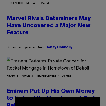
SCREENSHOT: NETEASE, MARVEL
Marvel Rivals Dataminers May
Have Uncovered a Major New
Feature
Door
8 minuten geleden
Denny Connolly
PHOTO BY AARON J. THORNTON/GETTY IMAGES
Eminem Put Up His Own Money
to Help a Hip-Hop Legend Go to
Rehab