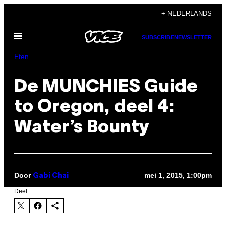
Ga
+ NEDERLANDS
naar
Open
de
SUBSCRIBE
NEWSLETTER
menu
inhoud
Eten
De MUNCHIES Guide
to Oregon, deel 4:
Water’s Bounty
Door
mei 1, 2015, 1:00pm
Gabi Chai
Deel: