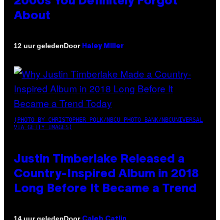
2000s You Definitely Forgot
About
Door
12 uur geleden
Haley Miller
(PHOTO BY CHRISTOPHER POLK/NBCU PHOTO BANK/NBCUNIVERSAL
VIA GETTY IMAGES)
Justin Timberlake Released a
Country-Inspired Album in 2018
Long Before It Became a Trend
Door
14 uur geleden
Caleb Catlin