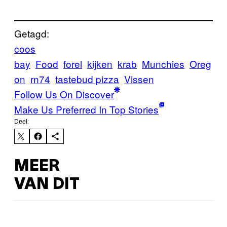
Getagd:
coos
bay
Food
forel
kijken
krab
Munchies
Oreg
on
rn74
tastebud pizza
Vissen
Follow Us On Discover
Make Us Preferred In Top Stories
Deel:
MEER
VAN DIT