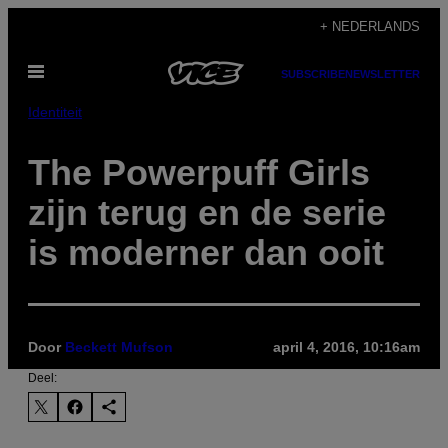
Ga
+ NEDERLANDS
naar
Open
de
SUBSCRIBE
NEWSLETTER
menu
inhoud
Identiteit
The Powerpuff Girls
zijn terug en de serie
is moderner dan ooit
Door
Beckett Mufson
april 4, 2016, 10:16am
Deel: