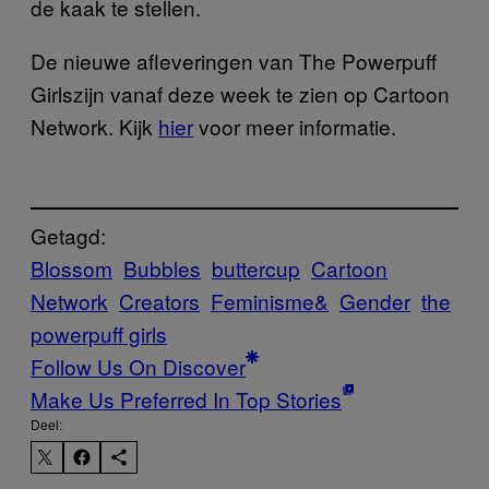
de kaak te stellen.
De nieuwe afleveringen van
The Powerpuff
Girlszijn vanaf deze week te zien op Cartoon
Network. Kijk
hier
voor meer informatie.
Getagd:
Blossom
Bubbles
buttercup
Cartoon
Network
Creators
Feminisme&
Gender
the
powerpuff girls
Follow Us On Discover
Make Us Preferred In Top Stories
Deel: