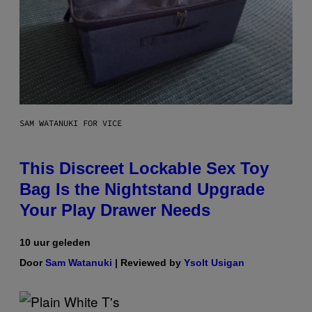
SAM WATANUKI FOR VICE
This Discreet Lockable Sex Toy
Bag Is the Nightstand Upgrade
Your Play Drawer Needs
10 uur geleden
Door
Sam Watanuki
| Reviewed by
Ysolt Usigan