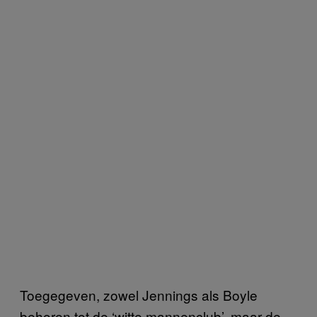
Toegegeven, zowel Jennings als Boyle
behoren tot de ‘witte mannenclub’, maar de