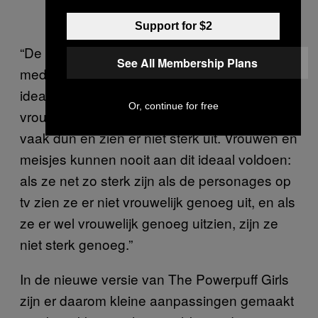
Support for $2
“De wijze waarop girlpower-iconen in de
See All Membership Plans
media worden gepresenteerd is vaak
idealistisch. Ze belichamen geen echte
Or, continue for free
vrouwelijke kracht,” schrijft Hains. “Ze zijn
vaak dun en zien er niet sterk uit. Vrouwen en
meisjes kunnen nooit aan dit ideaal voldoen:
als ze net zo sterk zijn als de personages op
tv zien ze er niet vrouwelijk genoeg uit, en als
ze er wel vrouwelijk genoeg uitzien, zijn ze
niet sterk genoeg.”
In de nieuwe versie van The Powerpuff Girls
zijn er daarom kleine aanpassingen gemaakt