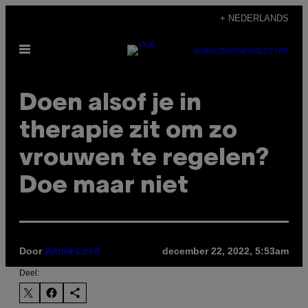
Ga
+ NEDERLANDS
naar
Open
de
SUBSCRIBE
NEWSLETTER
menu
inhoud
Doen alsof je in
therapie zit om zo
vrouwen te regelen?
Doe maar niet
Door
december 22, 2022, 5:53am
Annie Lord
Deel: