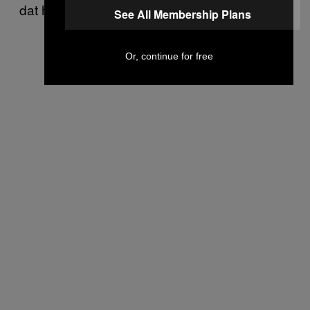
dat het een heel schraal feest wordt.”
See All Membership Plans
Or, continue for free