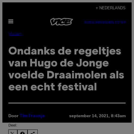
Ga
+ NEDERLANDS
naar
Open
de
SUBSCRIBE
NEWSLETTER
menu
inhoud
Muziek
Ondanks de regeltjes
van Hugo de Jonge
voelde Draaimolen als
een echt festival
Door
september 14, 2021, 8:43am
Tim Fraanje
Deel: