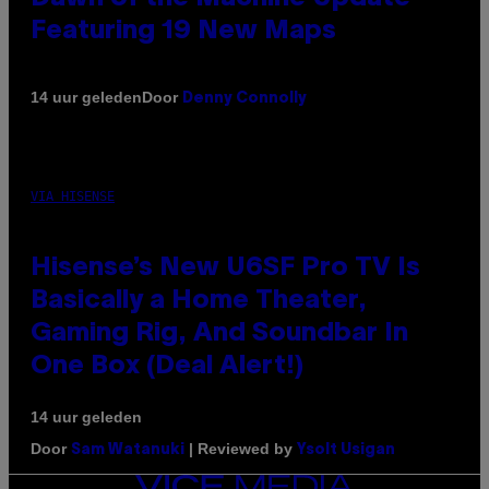
Featuring 19 New Maps
Door
14 uur geleden
Denny Connolly
VIA HISENSE
Hisense’s New U6SF Pro TV Is
Basically a Home Theater,
Gaming Rig, And Soundbar In
One Box (Deal Alert!)
14 uur geleden
Door
| Reviewed by
Sam Watanuki
Ysolt Usigan
VICE