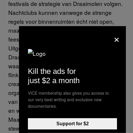
festivals de strategie van Draaimolen volgen.
Nachtclubs kunnen vanwege de strenge
regels voor binnenruimten écht niet open,
maar je kunt kennelijk prima kleinschalige
×
feestjes in bossen en weilanden organiseren.
Uitgesmeerd over tien dagen trekt
Draaimolen alsnog duizenden bezoekers die
waarschijnlijk allemaal de spendeerhendel
Kill the ads for
flink overhalen. Toch vereist het veel
just $2 a month
creativiteit om een festival als dit te
organiseren zonder failliet te gaan, vertelt Jip
VICE membership also gives you access to
our very best writing and exclusive new
van de organisatie. “Wij doen bijna alles zelf,
documentaries.
en we houden er niet heel veel aan over.
Maar we wilden toch bewijzen dat je nog
Support for $2
steeds een festival kan organiseren, zonder