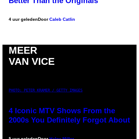
Better Than the Originals
4 uur geleden
Door
Caleb Catlin
MEER
VAN VICE
PHOTO: PETER KRAMER / GETTY IMAGES
4 Iconic MTV Shows From the
2000s You Definitely Forgot About
5 uur geleden
Door
Haley Miller