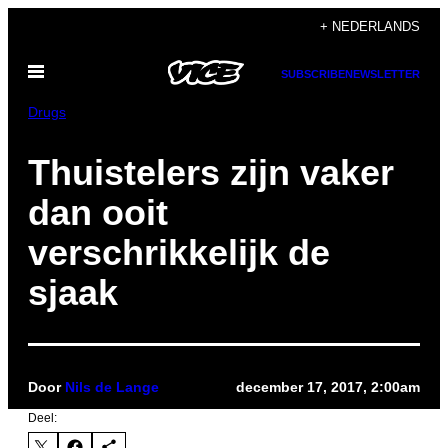
Ga
+ NEDERLANDS
naar
Open
de
SUBSCRIBE
NEWSLETTER
menu
inhoud
Drugs
Thuistelers zijn vaker
dan ooit
verschrikkelijk de
sjaak
Door
Nils de Lange
december 17, 2017, 2:00am
Deel: