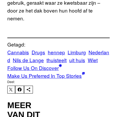
gebruik, geraakt waar ze kwetsbaar zijn –
door ze het dak boven hun hoofd af te
nemen.
Getagd:
Cannabis
Drugs
hennep
Limburg
Nederlan
d
Nils de Lange
thuisteelt
uit huis
Wiet
Follow Us On Discover
Make Us Preferred In Top Stories
Deel:
MEER
VAN DIT