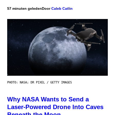
57 minuten geleden
Door
Caleb Catlin
PHOTO: NASA; DR PIXEL / GETTY IMAGES
Why NASA Wants to Send a
Laser-Powered Drone Into Caves
Beneath the Moon