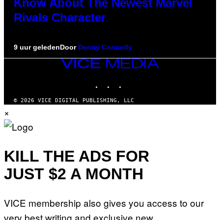
Know About The Newest Marvel
Rivals Character
9 uur geleden
Door
Denny Connolly
VICE
MEDIA
INSTAGRAM
TIKTOK
YOUTUBE
© 2026 VICE DIGITAL PUBLISHING, LLC
×
KILL THE ADS FOR
JUST $2 A MONTH
VICE membership also gives you access to our
very best writing and exclusive new