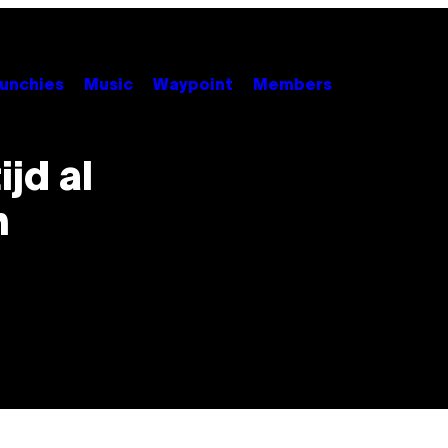
unchies
Music
Waypoint
Members
ijd al
n