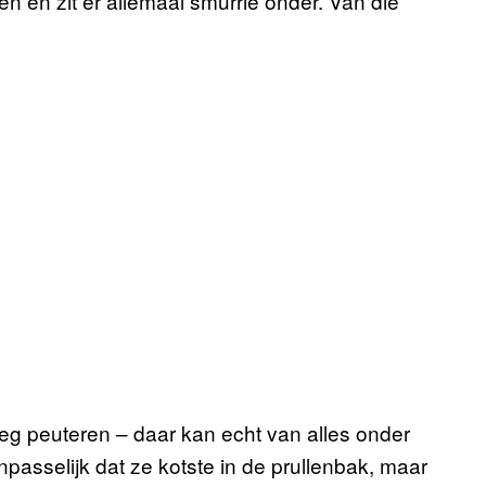
 en zit er allemaal smurrie onder. Van die
weg peuteren – daar kan echt van alles onder
passelijk dat ze kotste in de prullenbak, maar