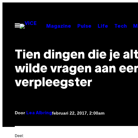
Ga
naar
de
Open
Magazine
Pulse
Life
Tech
M
menu
inhoud
Tien dingen die je alt
wilde vragen aan ee
verpleegster
Door
februari 22, 2017, 2:00am
Lea Albring
Deel: