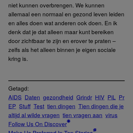
niet kunnen overbrengen. We kunnen
allemaal een normaal en gezond leven leiden
en alles doen wat anderen ook doen. En ik
denk dat je dat alleen maar kunt bereiken
door zichtbaar te zijn en erover te praten
–
zelfs als het alleen binnen je eigen sociale
kring is.
Getagd:
AIDS
Daten
gezondheid
Grindr
HIV
PiL
Pr
EP
Stuff
Test
tien dingen
Tien dingen die je
altijd al wilde vragen
tien vragen aan
virus
Follow Us On Discover
Make Us Preferred In Top Stories