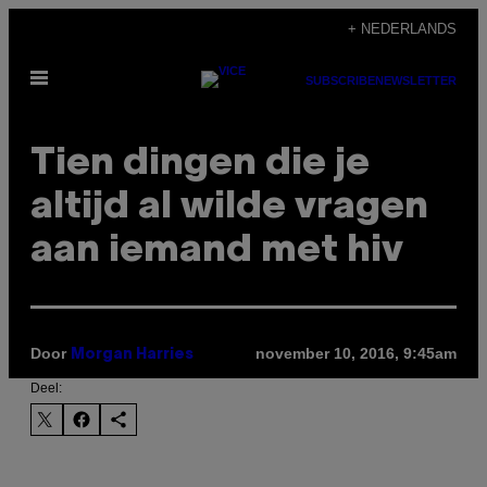
Ga
+ NEDERLANDS
naar
Open
de
SUBSCRIBE
NEWSLETTER
menu
inhoud
Tien dingen die je
altijd al wilde vragen
aan iemand met hiv
Door
november 10, 2016, 9:45am
Morgan Harries
Deel: