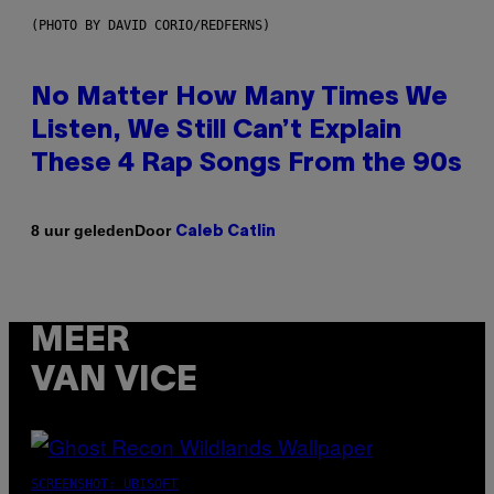
(PHOTO BY DAVID CORIO/REDFERNS)
No Matter How Many Times We
Listen, We Still Can’t Explain
These 4 Rap Songs From the 90s
Door
8 uur geleden
Caleb Catlin
MEER
VAN VICE
SCREENSHOT: UBISOFT