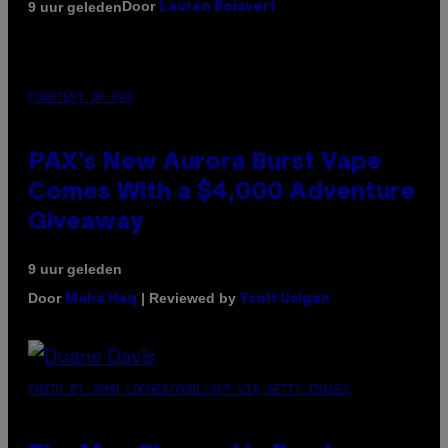
Door
9 uur geleden
Lauren Boisvert
COURTESY OF PAX
PAX’s New Aurora Burst Vape
Comes With a $4,000 Adventure
Giveaway
9 uur geleden
Door
| Reviewed by
Maha Haq
Ysolt Usigan
PHOTO BY JOHN LOCHER/POOL/AFP VIA GETTY IMAGES