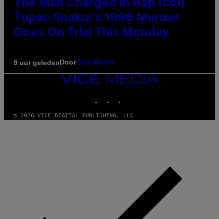
The Man Charged in Rap Icon
Tupac Shakur’s 1996 Murder
Goes On Trial This Monday
Door
9 uur geleden
Dan Milam
VICE
MEDIA
INSTAGRAM
TIKTOK
YOUTUBE
© 2026 VICE DIGITAL PUBLISHING, LLC