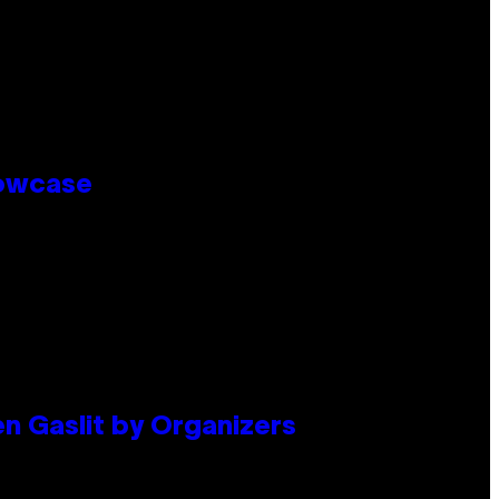
howcase
en Gaslit by Organizers