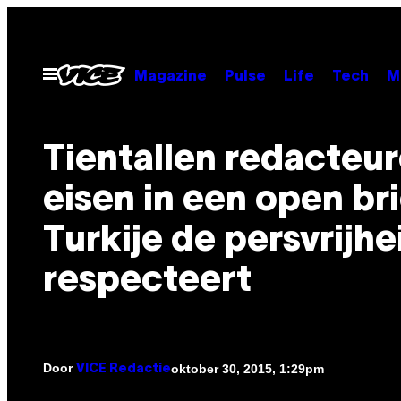
Ga
naar
de
Open
Magazine
Pulse
Life
Tech
M
menu
inhoud
Tientallen redacteu
eisen in een open bri
Turkije de persvrijhe
respecteert
Door
oktober 30, 2015, 1:29pm
VICE Redactie