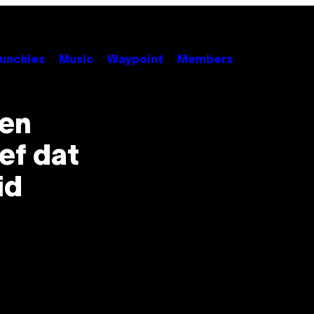
unchies
Music
Waypoint
Members
ren
ef dat
id