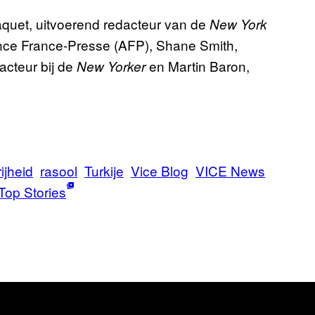
quet, uitvoerend redacteur van de
New York
ence France-Presse (AFP), Shane Smith,
acteur bij de
en Martin Baron,
New Yorker
ijheid
rasool
Turkije
Vice Blog
VICE News
Top Stories