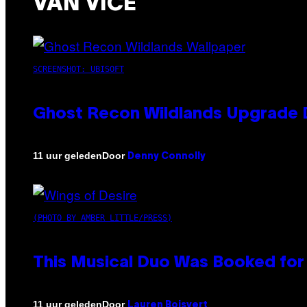
VAN VICE
SCREENSHOT: UBISOFT
Ghost Recon Wildlands Upgrade 
Door
11 uur geleden
Denny Connolly
(PHOTO BY AMBER LITTLE/PRESS)
This Musical Duo Was Booked for a
Door
11 uur geleden
Lauren Boisvert