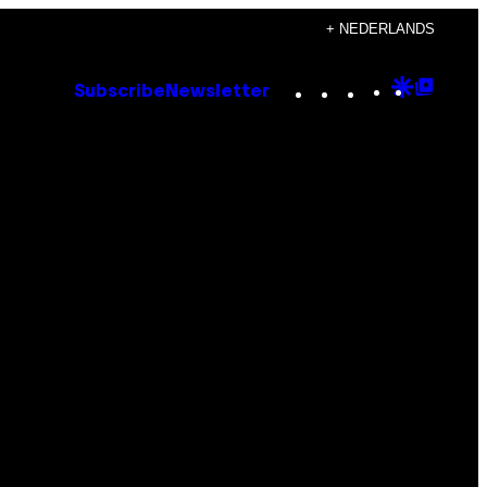
+ NEDERLANDS
Instagram
TikTok
YouTube
Google
Goog
Subscribe
Newsletter
Discove
Top
Posts