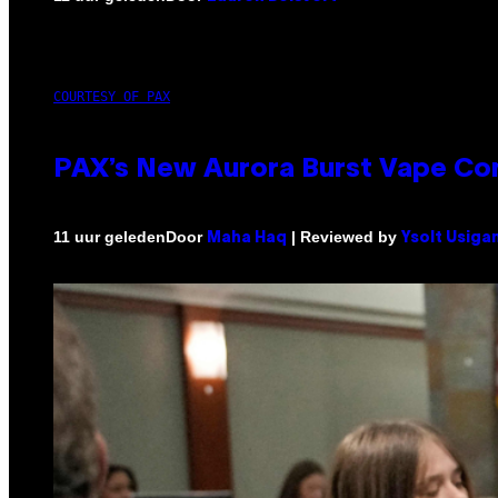
COURTESY OF PAX
PAX’s New Aurora Burst Vape Co
Door
| Reviewed by
11 uur geleden
Maha Haq
Ysolt Usiga