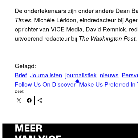
De ondertekenaars zijn onder andere Dean Ba
, Michèle Léridon, eindredacteur bij Ag
Times
oprichter van VICE Media, David Remnick, red
uitvoerend redacteur bij
.
The
Washington Post
Getagd:
Brief
Journalisten
journalistiek
nieuws
Persvr
Follow Us On Discover
Make Us Preferred In 
Deel:
MEER