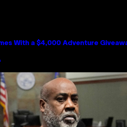
mes With a $4,000 Adventure Giveaw
n