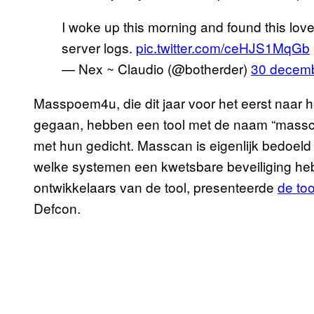
I woke up this morning and found this lo
server logs.
pic.twitter.com/ceHJS1MqGb
— Nex ~ Claudio (@botherder)
30 decem
Masspoem4u, die dit jaar voor het eerst naar
gegaan, hebben een tool met de naam “masscan
met hun gedicht. Masscan is eigenlijk bedoeld
welke systemen een kwetsbare beveiliging h
ontwikkelaars van de tool, presenteerde
de too
Defcon.