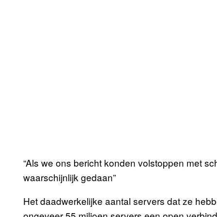
“Als we ons bericht konden volstoppen met sch
waarschijnlijk gedaan”
Het daadwerkelijke aantal servers dat ze hebben 
ongeveer 55 miljoen servers een open verbind