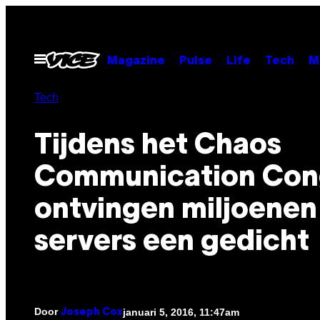
Ga
naar
de
Open
Magazine
Pulse
Life
Tech
M
menu
inhoud
Tech
Tijdens het Chaos
Communication Con
ontvingen miljoenen
servers een gedicht
Door
januari 5, 2016, 11:47am
Joseph Cox