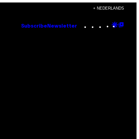
+ NEDERLANDS
Instagram
TikTok
YouTube
Google
Goog
Subscribe
Newsletter
Discove
Top
Posts