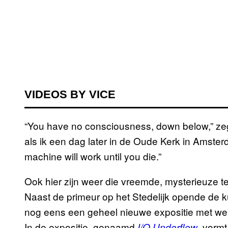
VIDEOS BY VICE
“You have no consciousness, down below,” ze
als ik een dag later in de Oude Kerk in Amste
machine will work until you die.”
Ook hier zijn weer die vreemde, mysterieuze te
Naast de primeur op het Stedelijk opende de
nog eens een geheel nieuwe expositie met wer
In de expositie, genaamd
, vorm
I/O Underflow