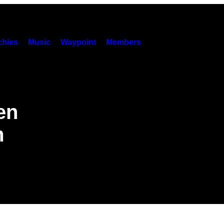
hies
Music
Waypoint
Members
en
m