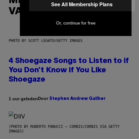
MEER
See All Membership Plans
VAN DIT
Or, continue for free
PHOTO BY SCOTT LEGATO/GETTY IMAGES
4 Shoegaze Songs to Listen to if
You Don’t Know if You Like
Shoegaze
Door
1 uur geleden
Stephen Andrew Galiher
(PHOTO BY ROBERTO PANUCCI – CORBIS/CORBIS VIA GETTY
IMAGES)