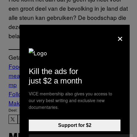
een groot deel van de bevolking in je land dat
alle steun kan gebruiken? De boodschap die
deze verklaring stuurt, is dat wij niet erg
×
belangrijk zijn.”
Getagd:
Food
iftar
iftar
Kill the ads for
meal
Munchies
politiek
ramadan
religie
Tru
just $2 a month
mp
vasten
Follow Us On Discover
VICE membership also gives you access to
our very best writing and exclusive new
Make Us Preferred In Top Stories
documentaries.
Deel:
Support for $2