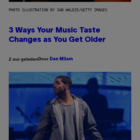
PHOTO ILLUSTRATION BY IAN WALDIE/GETTY IMAGES
3 Ways Your Music Taste
Changes as You Get Older
Door
2 uur geleden
Dan Milam