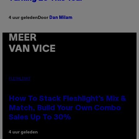
Door
4 uur geleden
Dan Milam
MEER
VAN VICE
FLESHLIGHT
How To Stack Fleshlight’s Mix &
Match, Build Your Own Combo
Sales Up To 30%
4 uur geleden