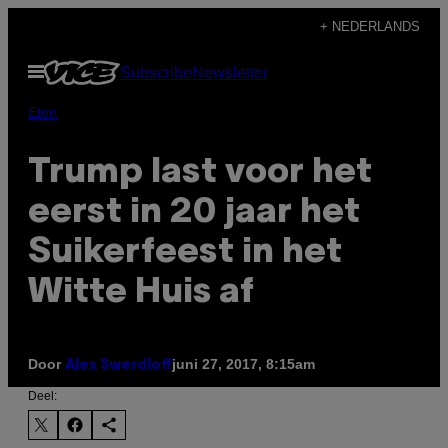
Ga
+ NEDERLANDS
naar
Open
Subscribe
Newsletter
de
menu
inhoud
Eten
Trump last voor het
eerst in 20 jaar het
Suikerfeest in het
Witte Huis af
Door
juni 27, 2017, 8:15am
Alex Swerdloff
Deel: