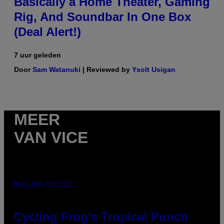
Basically a Home Theater, Gaming
Rig, And Soundbar In One Box
(Deal Alert!)
7 uur geleden
Door
Sam Watanuki
| Reviewed by
Ysolt Usigan
MEER
VAN VICE
MAHA HAQ FOR VICE
Cycling Frog’s Tropical Punch