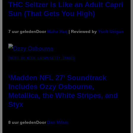
THC Seltzer Is Like an Adult Capri
Sun (That Gets You High)
7 uur geleden
Door
Maha Haq
| Reviewed by
Ysolt Usigan
PHOTO BY NICK LAHAM/GETTY IMAGES
‘Madden NFL 27’ Soundtrack
Includes Ozzy Osbourne,
Metallica, the White Stripes, and
Styx
8 uur geleden
Door
Dan Milam