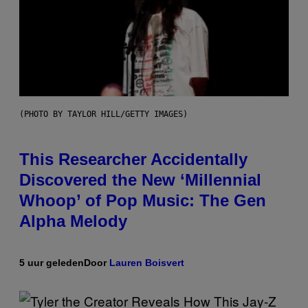
(PHOTO BY TAYLOR HILL/GETTY IMAGES)
This Researcher Accidentally
Discovered the New ‘Millennial
Whoop’ of Pop Music: The Gen
Alpha Melody
5 uur geleden
Door
Lauren Boisvert