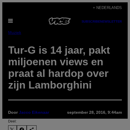
Ga
+ NEDERLANDS
naar
Open
de
SUBSCRIBE
NEWSLETTER
menu
inhoud
Muziek
Tur-G is 14 jaar, pakt
miljoenen views en
praat al hardop over
zijn Lamborghini
Door
Jacco Eikenaar
september 28, 2016, 9:44am
Deel: