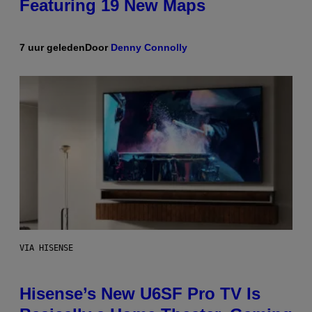
Featuring 19 New Maps
7 uur geleden
Door
Denny Connolly
VIA HISENSE
Hisense’s New U6SF Pro TV Is