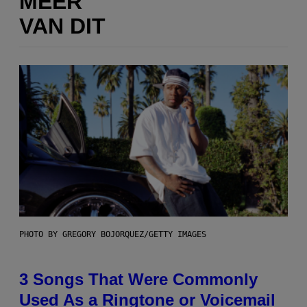
MEER
VAN DIT
PHOTO BY GREGORY BOJORQUEZ/GETTY IMAGES
3 Songs That Were Commonly
Used As a Ringtone or Voicemail