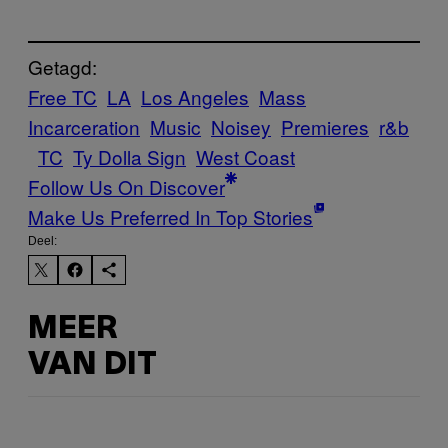
Getagd:
Free TC
LA
Los Angeles
Mass
Incarceration
Music
Noisey
Premieres
r&b
TC
Ty Dolla Sign
West Coast
Follow Us On Discover
Make Us Preferred In Top Stories
Deel:
MEER
VAN DIT