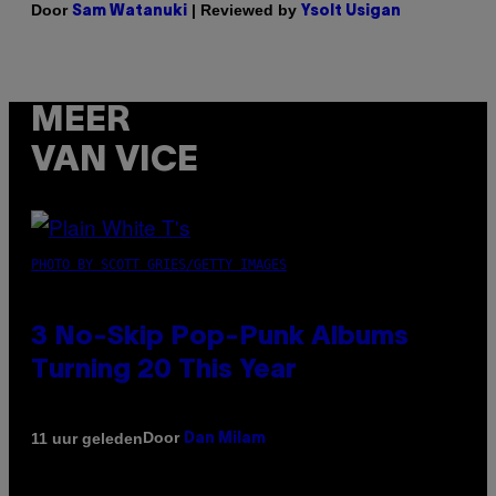
Door
| Reviewed by
Sam Watanuki
Ysolt Usigan
MEER
VAN VICE
PHOTO BY SCOTT GRIES/GETTY IMAGES
3 No-Skip Pop-Punk Albums
Turning 20 This Year
Door
11 uur geleden
Dan Milam