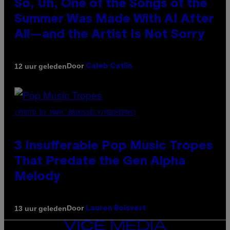
So, Uh, One of the Songs of the
Summer Was Made With AI After
All—and the Artist Is Not Sorry
Door
12 uur geleden
Caleb Catlin
(PHOTO BY MARC BROUSSELY/REDFERNS)
3 Insufferable Pop Music Tropes
That Predate the Gen Alpha
Melody
Door
13 uur geleden
Lauren Boisvert
VICE