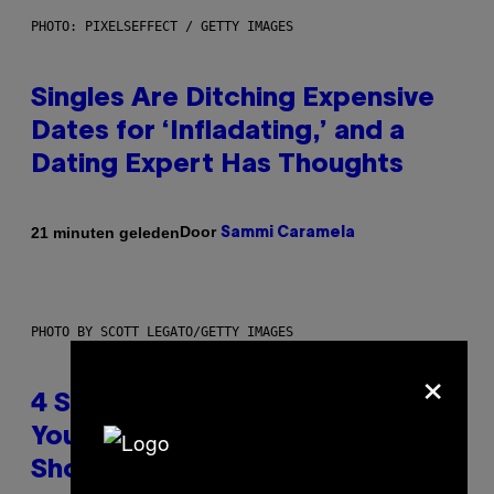
PHOTO: PIXELSEFFECT / GETTY IMAGES
Singles Are Ditching Expensive
Dates for ‘Infladating,’ and a
Dating Expert Has Thoughts
Door
21 minuten geleden
Sammi Caramela
PHOTO BY SCOTT LEGATO/GETTY IMAGES
×
4 Shoegaze Songs to Listen to if
You Don’t Know if You Like
Shoegaze