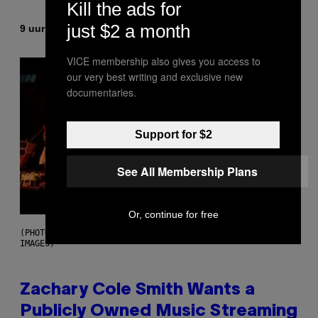
Kill the ads for
just $2 a month
Door
9 uur geleden
Stephen Andrew Galiher
VICE membership also gives you access to
our very best writing and exclusive new
documentaries.
Support for $2
See All Membership Plans
Or, continue for free
(PHOTO BY ROBERTO PANUCCI – CORBIS/CORBIS VIA GETTY
IMAGES)
Zachary Cole Smith Wants a
Publicly Owned Music Streaming