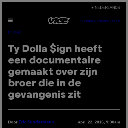
Ga
+ NEDERLANDS
naar
Open
de
SUBSCRIBE
NEWSLETTER
menu
inhoud
Muziek
Ty Dolla $ign heeft
een documentaire
gemaakt over zijn
broer die in de
gevangenis zit
Door
april 22, 2016, 9:30am
Eric Sundermann