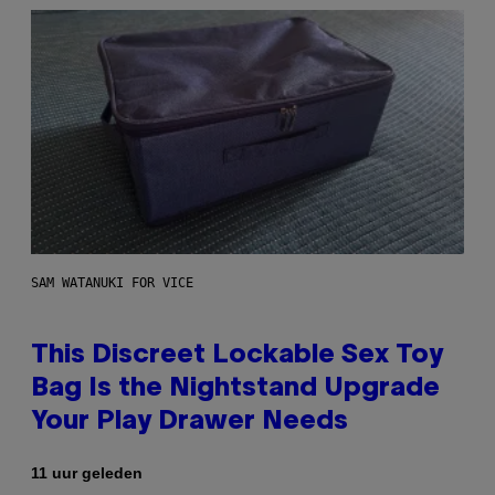
SAM WATANUKI FOR VICE
This Discreet Lockable Sex Toy
Bag Is the Nightstand Upgrade
Your Play Drawer Needs
11 uur geleden