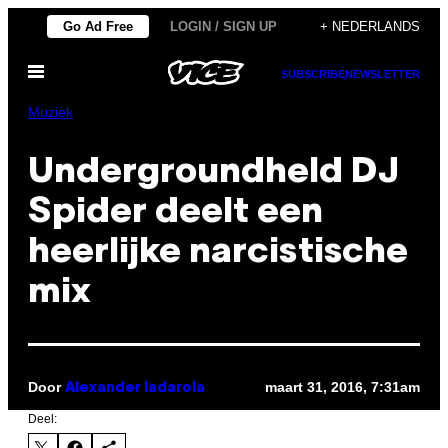
Ga
Go Ad Free
LOGIN / SIGN UP
+ NEDERLANDS
naar
Open
de
SUBSCRIBE
NEWSLETTER
menu
inhoud
Muziek
Undergroundheld DJ
Spider deelt een
heerlijke narcistische
mix
Door
maart 31, 2016, 7:31am
Alexander Iadarola
Deel: