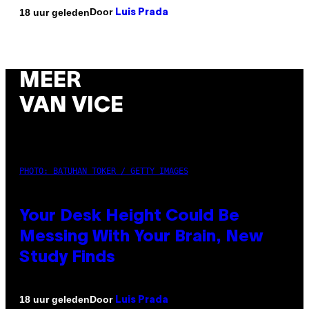
Door
18 uur geleden
Luis Prada
MEER
VAN VICE
PHOTO: BATUHAN TOKER / GETTY IMAGES
Your Desk Height Could Be
Messing With Your Brain, New
Study Finds
Door
18 uur geleden
Luis Prada