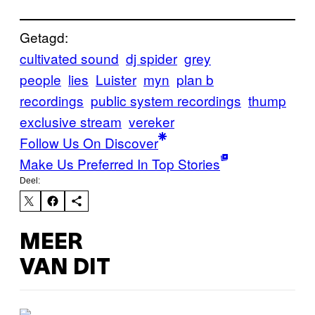
Getagd:
cultivated sound
dj spider
grey
people
lies
Luister
myn
plan b
recordings
public system recordings
thump
exclusive stream
vereker
Follow Us On Discover
Make Us Preferred In Top Stories
Deel:
MEER
VAN DIT