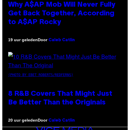
Why A$AP Mob Will Never Fully
Get Back Together, According
to A$AP Rocky
Door
19 uur geleden
Caleb Catlin
(PHOTO BY EBET ROBERTS/REDFERNS)
8 R&B Covers That Might Just
Be Better Than the Originals
Door
20 uur geleden
Caleb Catlin
VICE