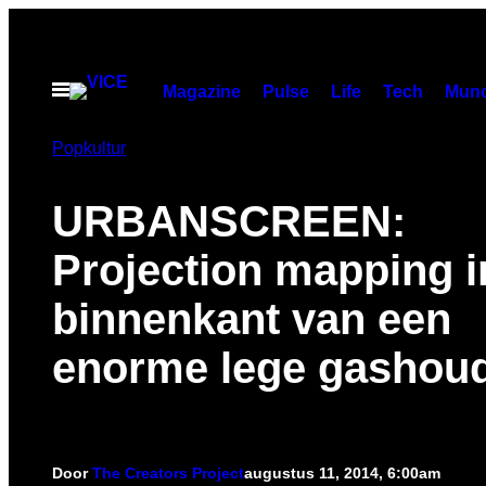
Ga
naar
de
Open
Magazine
Pulse
Life
Tech
Munc
menu
inhoud
Popkultur
URBANSCREEN:
Projection mapping i
binnenkant van een
enorme lege gashou
Door
The Creators Project
augustus 11, 2014, 6:00am