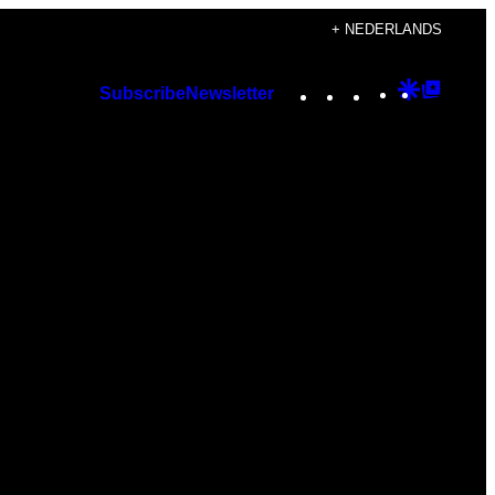
+ NEDERLANDS
Instagram
TikTok
YouTube
Google
Googl
Subscribe
Newsletter
Discover
Top
Posts