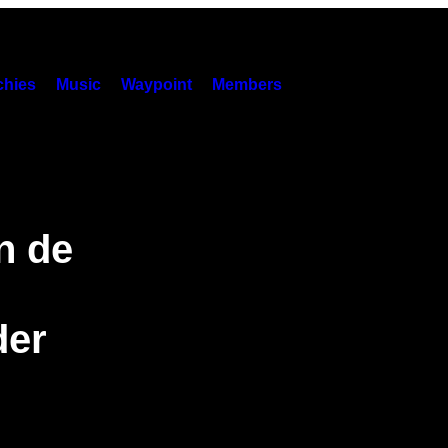
hies
Music
Waypoint
Members
n de
der