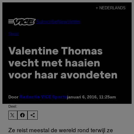
Ga
+ NEDERLANDS
naar
Open
Subscribe
Newsletter
de
menu
inhoud
Sport
Valentine Thomas
vecht met haaien
voor haar avondeten
Door
januari 6, 2016, 11:25am
Redactie VICE Sports
Deel:
Ze reist meestal de wereld rond terwijl ze