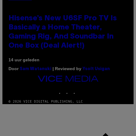
Hisense’s New U6SF Pro TV Is
Basically a Home Theater,
Gaming Rig, And Soundbar In
One Box (Deal Alert!)
14 uur geleden
Door
| Reviewed by
Sam Watanuki
Ysolt Usigan
VICE
MEDIA
INSTAGRAM
TIKTOK
YOUTUBE
© 2026 VICE DIGITAL PUBLISHING, LLC