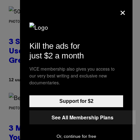
×
PHOTO BY GREGORY BOJORQUEZ/GETTY IMAGES
3 Songs That Were Commonly
Kill the ads for
Used As a Ringtone or Voicemail
just $2 a month
Greeting in the 2000s
VICE membership also gives you access to
our very best writing and exclusive new
Door
12 uur geleden
Dan Milam
documentaries.
Support for $2
PHOTO BY KEVIN WINTER/GETTY IMAGES FOR RADIO DISNEY
See All Membership Plans
3 Millennial Anthems That Make
Or, continue for free
You Think of Your Best Friend