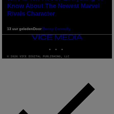
Know About The Newest Marvel
Rivals Character
13 uur geleden
Door
Denny Connolly
VICE
MEDIA
INSTAGRAM
TIKTOK
YOUTUBE
© 2026 VICE DIGITAL PUBLISHING, LLC