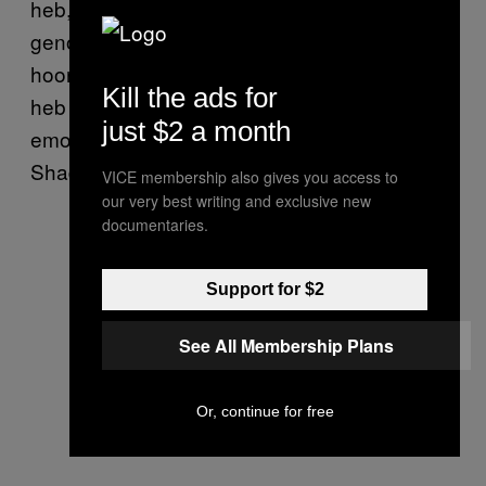
heb, en waar ik slappe knietjes van krijg. Van
genot dan hè. De eerste keer dat je zo’n plaat
hoort blijft toch altijd gewoon het lekkerst. Ik
Kill the ads for
heb ze het liefst een beetje stoer, maar wel
just $2 a month
emotioneel. Zoals bijvoorbeeld
van
De Hardis
Shadow.
VICE membership also gives you access to
our very best writing and exclusive new
documentaries.
Support for $2
See All Membership Plans
Or, continue for free