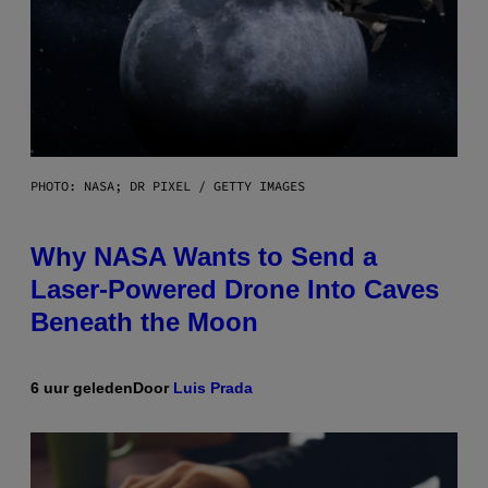
PHOTO: NASA; DR PIXEL / GETTY IMAGES
Why NASA Wants to Send a
Laser-Powered Drone Into Caves
Beneath the Moon
6 uur geleden
Door
Luis Prada