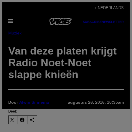
Ga
+ NEDERLANDS
naar
Open
de
SUBSCRIBE
NEWSLETTER
menu
inhoud
Muziek
Van deze platen krijgt
Radio Noet-Noet
slappe knieën
Door
Alwin Sinnema
augustus 26, 2016, 10:35am
Deel: