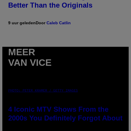
Better Than the Originals
9 uur geleden
Door
Caleb Catlin
MEER
VAN VICE
PHOTO: PETER KRAMER / GETTY IMAGES
4 Iconic MTV Shows From the
2000s You Definitely Forgot About