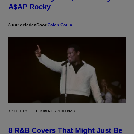
A$AP Rocky
8 uur geleden
Door
Caleb Catlin
(PHOTO BY EBET ROBERTS/REDFERNS)
8 R&B Covers That Might Just Be