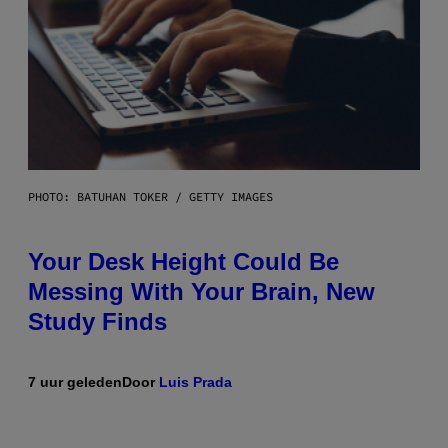
PHOTO: BATUHAN TOKER / GETTY IMAGES
Your Desk Height Could Be
Messing With Your Brain, New
Study Finds
7 uur geleden
Door
Luis Prada