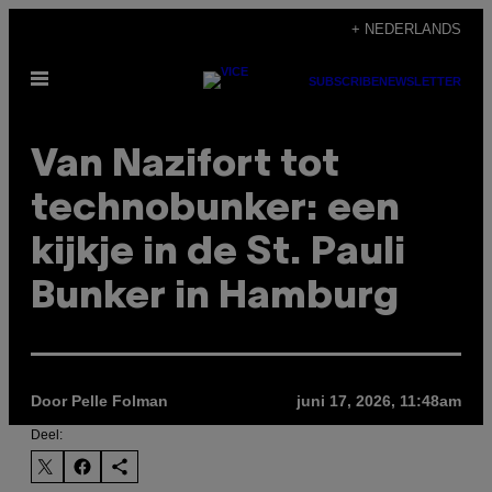
Ga
+ NEDERLANDS
naar
Open
de
SUBSCRIBE
NEWSLETTER
menu
inhoud
Van Nazifort tot
technobunker: een
kijkje in de St. Pauli
Bunker in Hamburg
Door Pelle Folman
juni 17, 2026, 11:48am
Deel: