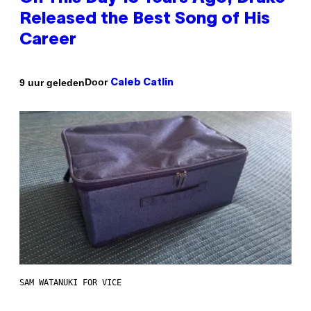
Released the Best Song of His
Career
Door
9 uur geleden
Caleb Catlin
SAM WATANUKI FOR VICE