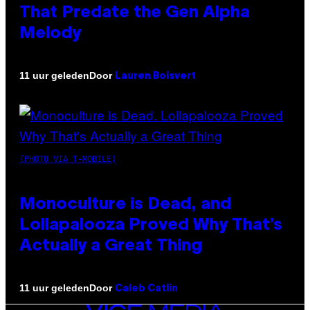
That Predate the Gen Alpha
Melody
Door
11 uur geleden
Lauren Boisvert
(PHOTO VIA T-MOBILE)
Monoculture is Dead, and
Lollapalooza Proved Why That’s
Actually a Great Thing
Door
11 uur geleden
Caleb Catlin
VICE