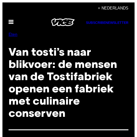
Ga
+ NEDERLANDS
naar
Open
de
SUBSCRIBE
NEWSLETTER
menu
inhoud
Eten
Van tosti’s naar
blikvoer: de mensen
van de Tostifabriek
openen een fabriek
met culinaire
conserven