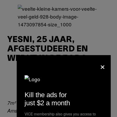
YESNI, 25 JAAR,
AFGESTUDEERD EN
WERKT IN DE ZORG
×
Kill the ads for
just $2 a month
7m² voor €380,- in de Kinkerbuurt,
Amsterdam
VICE membership also gives you access to