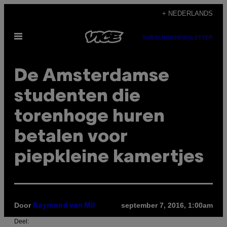
Ga
+ NEDERLANDS
naar
Open
de
SUBSCRIBE
NEWSLETTER
menu
inhoud
De Amsterdamse
studenten die
torenhoge huren
betalen voor
piepkleine kamertjes
Door
september 7, 2016, 1:00am
Raymond van Mil
Deel: