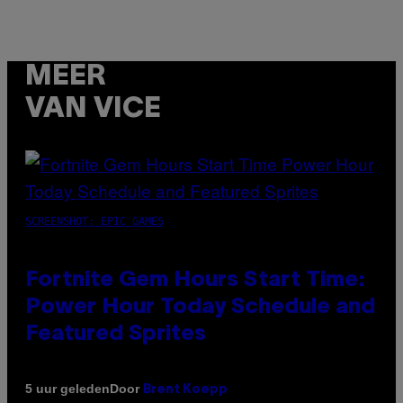
MEER
VAN VICE
SCREENSHOT: EPIC GAMES
Fortnite Gem Hours Start Time:
Power Hour Today Schedule and
Featured Sprites
Door
5 uur geleden
Brent Koepp