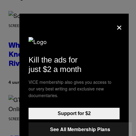
×
SCREENSHOT: NETEASE
Who Is The Hood? Everything To
Know About The Newest Marvel
Kill the ads for
Rivals Character
just $2 a month
VICE membership also gives you access to
Door
4 uur geleden
Denny Connolly
our very best writing and exclusive new
documentaries.
Support for $2
SCREENSHOT: ROCKSTAR GAMES
See All Membership Plans