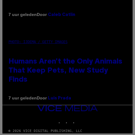
Door
7 uur geleden
Caleb Catlin
PHOTO: IJDEMA / GETTY IMAGES
Humans Aren’t the Only Animals
That Keep Pets, New Study
Finds
Door
7 uur geleden
Luis Prada
VICE
MEDIA
INSTAGRAM
TIKTOK
YOUTUBE
© 2026 VICE DIGITAL PUBLISHING, LLC