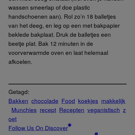
wassen smeerlap of doe plastic
handschoenen aan). Rol zo’n 18 balletjes
van het deeg, en leg op een met bakpapier
beklede bakplaat. Druk de balletjes een
beetje plat. Bak 12 minuten in de
voorverwarmde oven en laat helemaal
afkoelen.
Getagd:
Bakken
chocolade
Food
koekjes
makkelijk
Munchies
recept
Recepten
veganistisch
z
oet
Follow Us On Discover