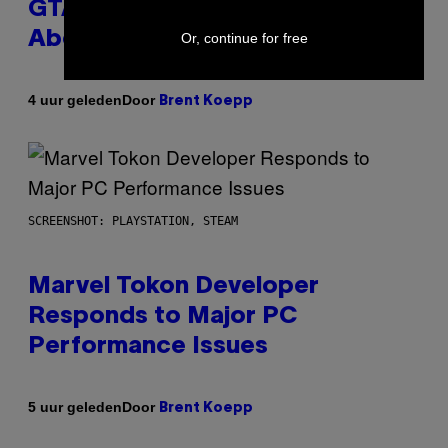
GTA 6 Gets Concerning Update
About GTA Online Release Date
Or, continue for free
Door
4 uur geleden
Brent Koepp
SCREENSHOT: PLAYSTATION, STEAM
Marvel Tokon Developer
Responds to Major PC
Performance Issues
Door
5 uur geleden
Brent Koepp