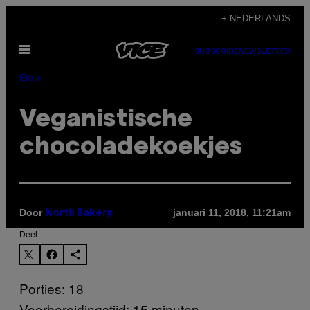
Ga
+ NEDERLANDS
naar
Open
de
SUBSCRIBE
NEWSLETTER
menu
inhoud
Eten
Veganistische
chocoladekoekjes
Door
januari 11, 2018, 11:21am
North Bakery
Deel:
Porties: 18
Voorbereidingstijd: 15 minuten