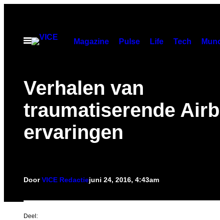
Ga
naar
de
Open
Magazine
Pulse
Life
Tech
Munc
menu
inhoud
Verhalen van
traumatiserende Airb
ervaringen
Door
VICE Redactie
juni 24, 2016, 4:43am
Deel: