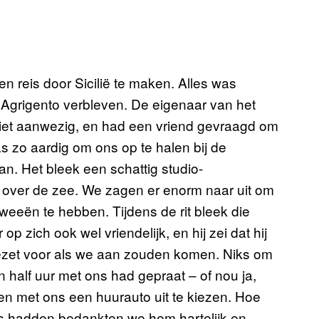
en reis door Sicilië te maken. Alles was
n Agrigento verbleven. De eigenaar van het
niet aanwezig, en had een vriend gevraagd om
s zo aardig om ons op te halen bij de
an. Het bleek een schattig studio-
k over de zee. We zagen er enorm naar uit om
 tweeën te hebben. Tijdens de rit bleek die
 zich ook wel vriendelijk, en hij zei dat hij
gezet voor als we aan zouden komen. Niks om
n half uur met ons had gepraat – of nou ja,
n met ons een huurauto uit te kiezen. Hoe
s hadden bedankten we hem hartelijk en