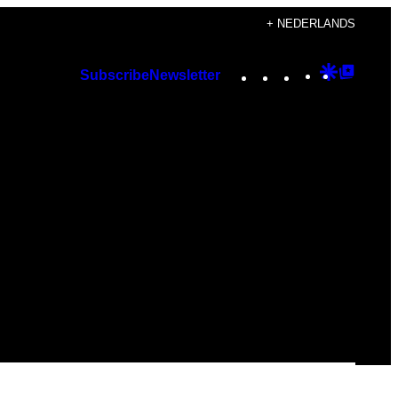
+ NEDERLANDS
Instagram
TikTok
YouTube
Google
Googl
Subscribe
Newsletter
Discover
Top
Posts