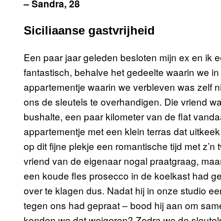
– Sandra, 28
Siciliaanse gastvrijheid
Een paar jaar geleden besloten mijn ex en ik e
fantastisch, behalve het gedeelte waarin we i
appartementje waarin we verbleven was zelf 
ons de sleutels te overhandigen. Die vriend wa
bushalte, een paar kilometer van de flat vanda
appartementje met een klein terras dat uitkee
op dit fijne plekje een romantische tijd met z’n
vriend van de eigenaar nogal praatgraag, maar op
een koude fles prosecco in de koelkast had 
over te klagen dus. Nadat hij in onze studio ee
tegen ons had gepraat – bood hij aan om same
konden we dat weigeren? Zodra we de sleutel