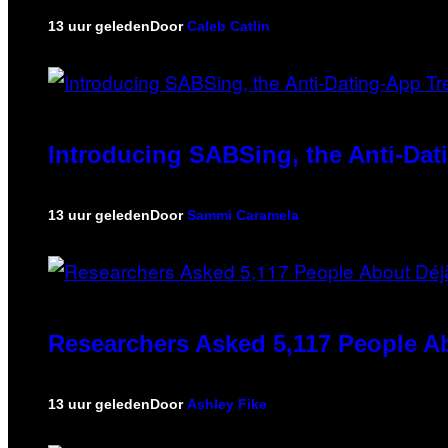
13 uur geleden
Door
Caleb Catlin
Introducing SABSing, the Anti-Da
13 uur geleden
Door
Sammi Caramela
Researchers Asked 5,117 People Ab
13 uur geleden
Door
Ashley Fike