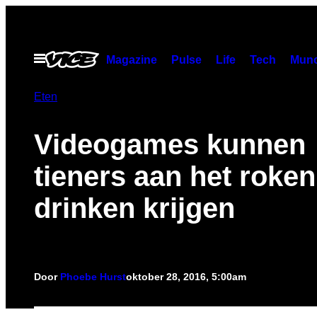
Ga
naar
de
Open
Magazine
Pulse
Life
Tech
Munc
menu
inhoud
Eten
Videogames kunnen
tieners aan het roken
drinken krijgen
Door
Phoebe Hurst
oktober 28, 2016, 5:00am