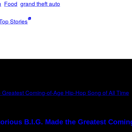
n
Food
grand theft auto
Top Stories
orious B.I.G. Made the Greatest Comin