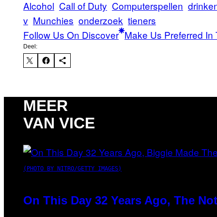
Alcohol
Call of Duty
Computerspellen
drinke
v
Munchies
onderzoek
tieners
Follow Us On Discover
Make Us Preferred In 
Deel:
MEER
VAN VICE
(PHOTO BY NITRO/GETTY IMAGES)
On This Day 32 Years Ago, The Not