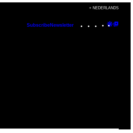
+ NEDERLANDS
Instagram
TikTok
YouTube
Google
Googl
Subscribe
Newsletter
Discover
Top
Posts