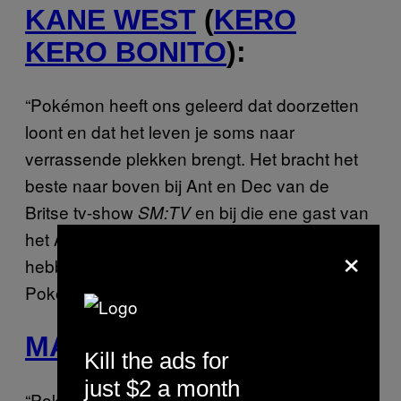
KANE WEST
(
KERO
KERO BONITO
):
“Pokémon heeft ons geleerd dat doorzetten
loont en dat het leven je soms naar
verrassende plekken brengt. Het bracht het
beste naar boven bij Ant en Dec van de
Britse tv-show
en bij die ene gast van
SM:TV
het Amerikaanse dance-duo D Train. En dan
×
hebben we het nog niet eens gehad over de
Pokémonkaarten.”
MAXO
:
Kill the ads for
just $2 a month
“Pokémon was en is nog steeds belangrijk