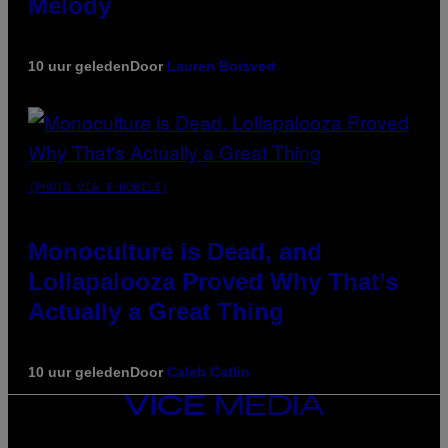
Melody
10 uur geleden
Door
Lauren Boisvert
(PHOTO VIA T-MOBILE)
Monoculture is Dead, and
Lollapalooza Proved Why That’s
Actually a Great Thing
10 uur geleden
Door
Caleb Catlin
VICE
MEDIA
INSTAGRAM
TIKTOK
YOUTUBE