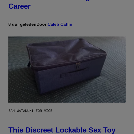
Career
8 uur geleden
Door
Caleb Catlin
SAM WATANUKI FOR VICE
This Discreet Lockable Sex Toy