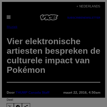
Ga
+ NEDERLANDS
naar
Open
de
SUBSCRIBE
NEWSLETTER
menu
inhoud
Muziek
Vier elektronische
artiesten bespreken de
culturele impact van
Pokémon
Door
THUMP Canada Staff
maart 22, 2016, 4:50am
Deel: