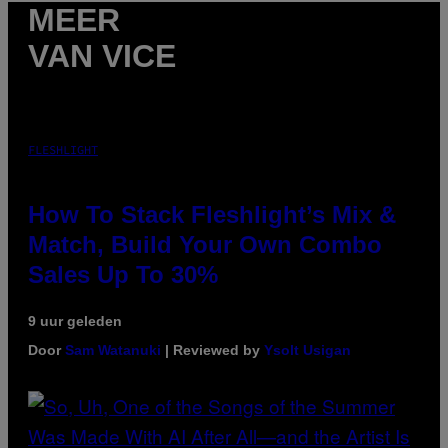
MEER
VAN VICE
FLESHLIGHT
How To Stack Fleshlight’s Mix &
Match, Build Your Own Combo
Sales Up To 30%
9 uur geleden
Door
Sam Watanuki
| Reviewed by
Ysolt Usigan