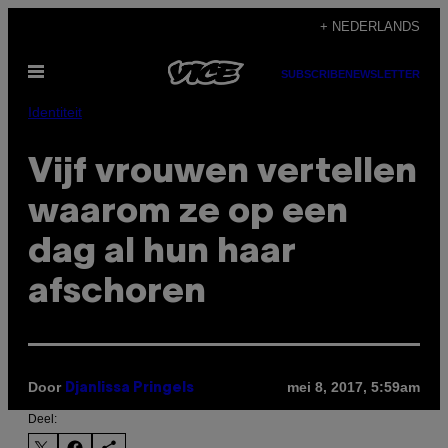
Ga
+ NEDERLANDS
naar
Open
de
SUBSCRIBE
NEWSLETTER
menu
inhoud
Identiteit
Vijf vrouwen vertellen
waarom ze op een
dag al hun haar
afschoren
Door
mei 8, 2017, 5:59am
Djanlissa Pringels
Deel: