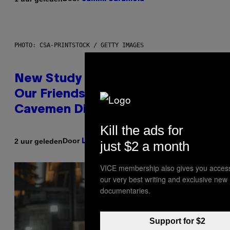
PHOTO: CSA-PRINTSTOCK / GETTY IMAGES
New Study Reveals We Still Pick
Our Friends the Same Way
Cavemen Did
Kill the ads for
Door
2 uur geleden
Luis Prada
just $2 a month
VICE membership also gives you access
our very best writing and exclusive new
documentaries.
Support for $2