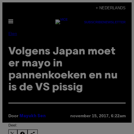
Ga
+ NEDERLANDS
naar
Open
de
SUBSCRIBE
NEWSLETTER
menu
inhoud
Eten
Volgens Japan moet
er mayo in
pannenkoeken en nu
is de VS pissig
Door
november 15, 2017, 6:22am
Mayukh Sen
Deel: