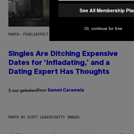
See All Membership Pla
Or, continue for free
PHOTO: PIXELSEFFECT / GETTY IMAGES
Singles Are Ditching Expensive
Dates for ‘Infladating,’ and a
Dating Expert Has Thoughts
Door
3 uur geleden
Sammi Caramela
PHOTO BY SCOTT LEGATO/GETTY IMAGES