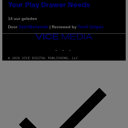
Your Play Drawer Needs
14 uur geleden
Door
| Reviewed by
Sam Watanuki
Ysolt Usigan
VICE
MEDIA
INSTAGRAM
TIKTOK
YOUTUBE
© 2026 VICE DIGITAL PUBLISHING, LLC