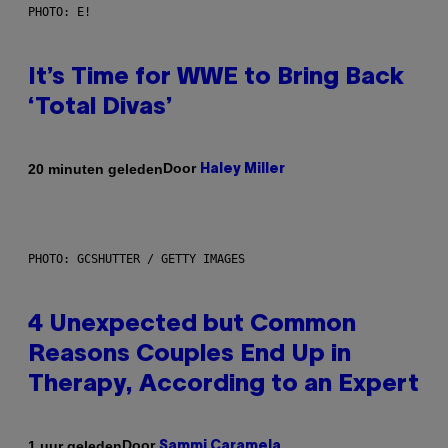
PHOTO: E!
It’s Time for WWE to Bring Back
‘Total Divas’
Door
20 minuten geleden
Haley Miller
PHOTO: GCSHUTTER / GETTY IMAGES
4 Unexpected but Common
Reasons Couples End Up in
Therapy, According to an Expert
Door
1 uur geleden
Sammi Caramela