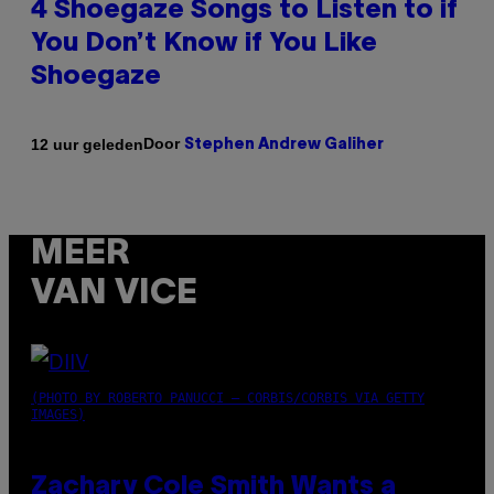
4 Shoegaze Songs to Listen to if
You Don’t Know if You Like
Shoegaze
Door
12 uur geleden
Stephen Andrew Galiher
MEER
VAN VICE
(PHOTO BY ROBERTO PANUCCI – CORBIS/CORBIS VIA GETTY
IMAGES)
Zachary Cole Smith Wants a