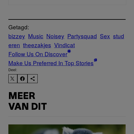
Getagd:
bizzey
Music
Noisey
Partysquad
Sex
stud
eren
theezakjes
Vindicat
Follow Us On Discover
Make Us Preferred In Top Stories
Deel:
MEER
VAN DIT