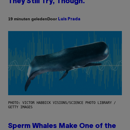
They Still Try, Though.
Door
19 minuten geleden
Luis Prada
PHOTO: VICTOR HABBICK VISIONS/SCIENCE PHOTO LIBRARY /
GETTY IMAGES
Sperm Whales Make One of the