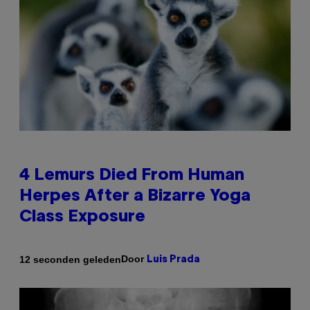
4 Lemurs Died From Human
Herpes After a Bizarre Yoga
Class Exposure
Door
12 seconden geleden
Luis Prada