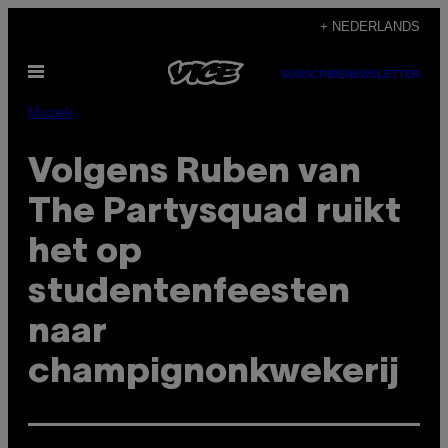
Ga
+ NEDERLANDS
naar
Open
de
SUBSCRIBE
NEWSLETTER
menu
inhoud
Muziek
Volgens Ruben van
The Partysquad ruikt
het op
studentenfeesten
naar
champignonkwekerij