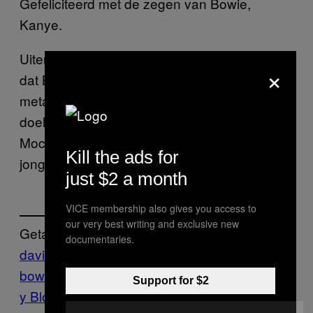
Gefeliciteerd met de zegen van Bowie,
Kanye.
Uiteraard kunnen we niet volledig uitsluiten
×
dat Bowie de term ‘blackstar’ slechts
metaforisch hanteert, en in plaats van Kanye
doelt op bijvoorbeeld Armin van Buuren.
Mocht dat het geval zijn: Armin, gefeliciteerd
Kill the ads for
jongen.
just $2 a month
VICE membership also gives you access to
our very best writing and exclusive new
Getagd:
documentaries.
david
bowie
Features
kanye
Music
Noisey
Noise
Support for $2
y Blog