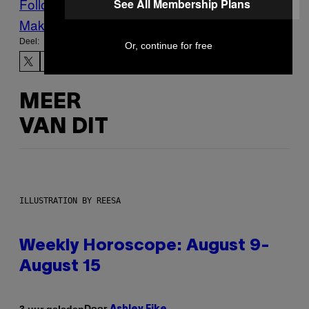
Follow Us On Discover
See All Membership Plans
Make Us Preferred In Top Stories
Deel:
Or, continue for free
MEER
VAN DIT
ILLUSTRATION BY REESA
Weekly Horoscope: August 9-
August 15
Door
3 uur geleden