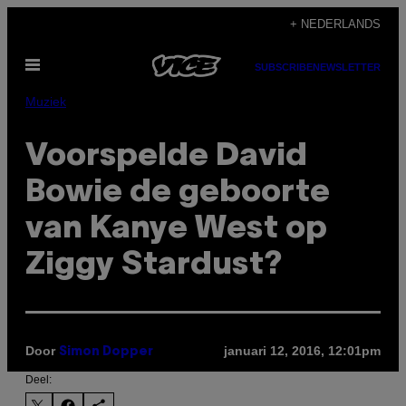
Ga
+ NEDERLANDS
naar
Open
de
SUBSCRIBE
NEWSLETTER
menu
inhoud
Muziek
Voorspelde David
Bowie de geboorte
van Kanye West op
Ziggy Stardust?
Door
januari 12, 2016, 12:01pm
Simon Dopper
Deel: