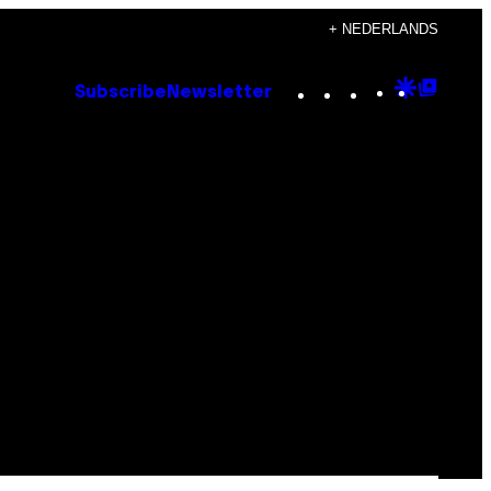
+ NEDERLANDS
Instagram
TikTok
YouTube
Google
Goog
Subscribe
Newsletter
Discove
Top
Posts