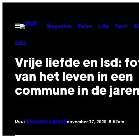
Ga
naar
de
Open
Magazine
Pulse
Life
Tech
M
menu
inhoud
Seks
Vrije liefde en lsd: fo
van het leven in een
commune in de jaren
Door
november 17, 2020, 9:52am
Vincenzo Ligresti