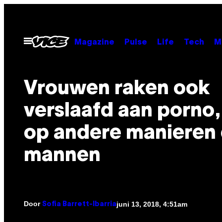
Ga
naar
de
Open
Magazine
Pulse
Life
Tech
M
menu
inhoud
Vrouwen raken ook
verslaafd aan porno
op andere manieren
mannen
Door
juni 13, 2018, 4:51am
Sofia Barrett-Ibarria