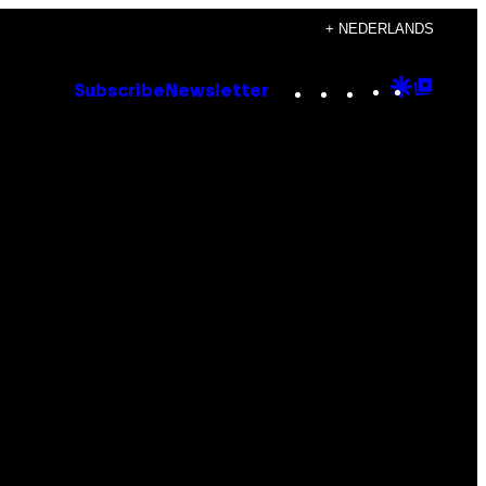
+ NEDERLANDS
Instagram
TikTok
YouTube
Google
Goog
Subscribe
Newsletter
Discove
Top
Posts