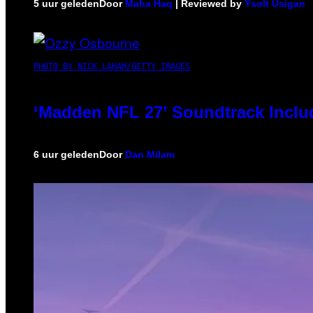
5 uur geleden
Door
Maha Haq
| Reviewed by
Ysolt Usigan
PHOTO BY NICK LAHAM/GETTY IMAGES
‘Madden NFL 27’ Soundtrack Includ
6 uur geleden
Door
Dan Milam