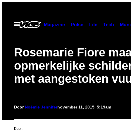
Ga
naar
de
Open
Magazine
Pulse
Life
Tech
Munc
menu
inhoud
Rosemarie Fiore maa
opmerkelijke schilder
met aangestoken vu
Door
Noémie Jennifer
november 11, 2015, 5:19am
Deel: