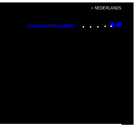
+ NEDERLANDS
Instagram
TikTok
YouTube
Google
Googl
Subscribe
Newsletter
Discover
Top
Posts