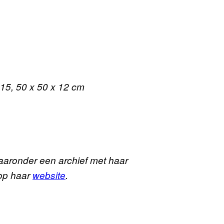
015, 50 x 50 x 12 cm
aaronder een archief met haar
 op haar
website
.