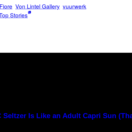
Fiore
Von Lintel Gallery
vuurwerk
Top Stories
Seltzer Is Like an Adult Capri Sun (Th