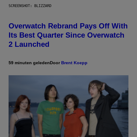
SCREENSHOT: BLIZZARD
Overwatch Rebrand Pays Off With
Its Best Quarter Since Overwatch
2 Launched
59 minuten geleden
Door
Brent Koepp