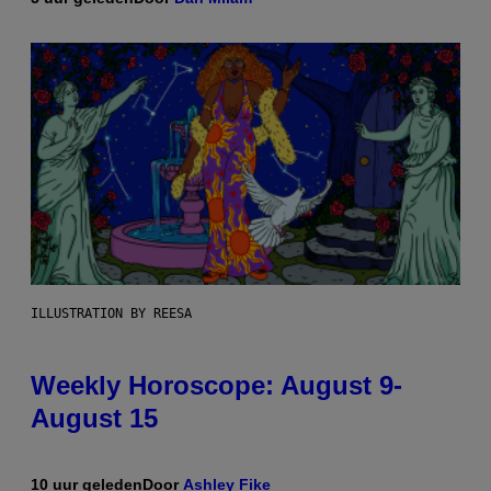
ILLUSTRATION BY REESA
Weekly Horoscope: August 9-
August 15
10 uur geleden
Door
Ashley Fike