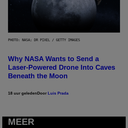
PHOTO: NASA; DR PIXEL / GETTY IMAGES
Why NASA Wants to Send a
Laser-Powered Drone Into Caves
Beneath the Moon
18 uur geleden
Door
Luis Prada
MEER