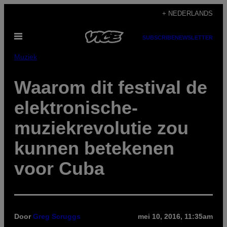
Ga
+ NEDERLANDS
naar
Open
de
SUBSCRIBE
NEWSLETTER
menu
inhoud
Muziek
Waarom dit festival de
elektronische-
muziekrevolutie zou
kunnen betekenen
voor Cuba
Door
Greg Scruggs
mei 10, 2016, 11:35am