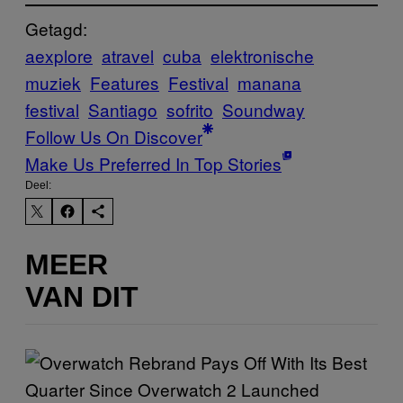
Getagd:
aexplore
atravel
cuba
elektronische
muziek
Features
Festival
manana
festival
Santiago
sofrito
Soundway
Follow Us On Discover
Make Us Preferred In Top Stories
Deel:
MEER
VAN DIT