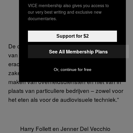
VICE membership also gives you access to
our very best writing and exclusive new
documentaries.
Support for $2
De communicatie was niet het enige obstakel
See All Membership Plans
van Manana. “Het was ook een strijd om
erachter te komen hoe de regering van Cuba
Or, continue for free
zaken doet,” vertelde Follett. “Je moet gebruik
maken van overheidsdiensten en niet van in
plaats van particuliere bedrijven – zowel voor
het eten als voor de audiovisuele techniek.”
Harry Follett en Jenner Del Vecchio