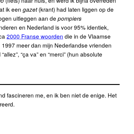
(fiets) naar huis, en werd ik bijna overreden
lo
at ik een
(krant) had laten liggen op de
gazet
ogen uitleggen aan de
pompiers
deren en Nederland is voor 95% identiek,
rca
2000 Franse woorden
die in de Vlaamse
ns 1997 meer dan mijn Nederlandse vrienden
llez”, “ça va” en “merci” (hun absolute
d fascineren me, en ik ben niet de enige. Het
reerd.