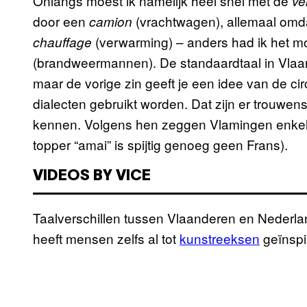
Onlangs moest ik namelijk heel snel met de
ve
door een
(vrachtwagen), allemaal omd
camion
(verwarming) – anders had ik het m
chauffage
(brandweermannen). De standaardtaal in Vlaan
maar de vorige zin geeft je een idee van de ci
dialecten gebruikt worden. Dat zijn er trouwe
kennen. Volgens hen zeggen Vlamingen enkel “a
topper “amai” is spijtig genoeg geen Frans).
VIDEOS BY VICE
Taalverschillen tussen Vlaanderen en Nederlan
heeft mensen zelfs al tot
kunstreeksen
geïnspi