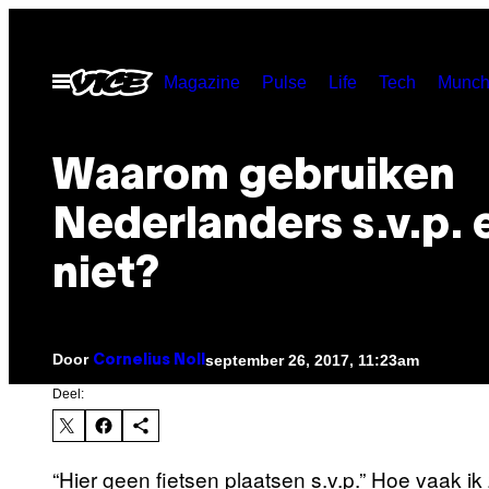
Ga
naar
Open
Magazine
Pulse
Life
Tech
Munch
de
menu
inhoud
Waarom gebruiken
Nederlanders s.v.p. 
niet?
Door
september 26, 2017, 11:23am
Cornelius Noll
Deel:
“Hier geen fietsen plaatsen s.v.p.” Hoe vaak ik