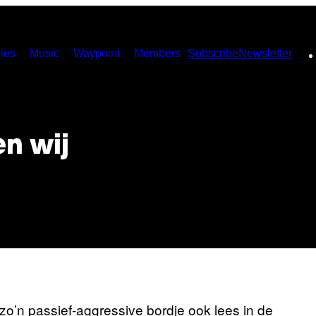
ies
Music
Waypoint
Members
Subscribe
Newsletter
en wij
 zo’n passief-aggressive bordje ook lees in de