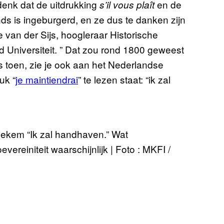
 denk dat de uitdrukking
en de
s’il vous plaît
ands is ingeburgerd, en ze dus te danken zijn
e van der Sijs, hoogleraar Historische
Universiteit. ” Dat zou rond 1800 geweest
s toen, zie je ook aan het Nederlandse
uk “
je maintiendrai
” te lezen staat: “ik zal
iekem “Ik zal handhaven.” Wat
reiniteit waarschijnlijk | Foto : MKFI /