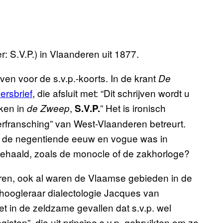
r: S.V.P.) in Vlaanderen uit 1877.
en voor de s.v.p.-koorts. In de krant
De
zersbrief
, die afsluit met: “Dit schrijven wordt u
ken in
,
” Het is ironisch
de Zweep
S.V.P.
erfransching” van West-Vlaanderen betreurt.
 in de negentiende eeuw en vogue was in
 gehaald, zoals de monocle of de zakhorloge?
deren, ook al waren de Vlaamse gebieden in de
hoogleraar dialectologie Jacques van
in de zeldzame gevallen dat s.v.p. wel
ten”, die uit principe s.v.p. gebruikten om zo