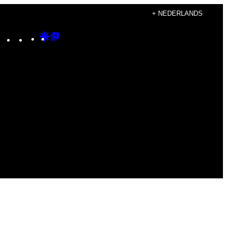
+ NEDERLANDS
Instagram
TikTok
YouTube
Google
Google
Discover
Top
Posts