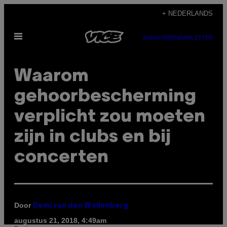
Ga
+ NEDERLANDS
naar
Open
de
SUBSCRIBE
NEWSLETTER
menu
inhoud
Waarom
gehoorbescherming
verplicht zou moeten
zijn in clubs en bij
concerten
Door
Demi van den Wollenberg
augustus 21, 2018, 4:49am