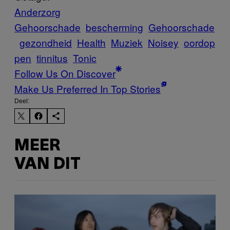
Anderzorg
Gehoorschade
bescherming
Gehoorschade
gezondheid
Health
Muziek
Noisey
oordop
pen
tinnitus
Tonic
Follow Us On Discover
Make Us Preferred In Top Stories
Deel:
MEER
VAN DIT