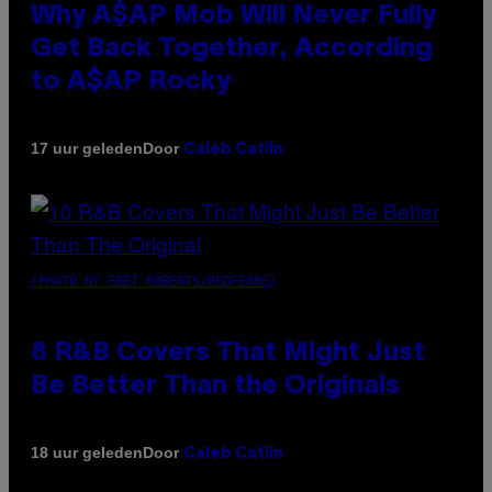
Why A$AP Mob Will Never Fully
Get Back Together, According
to A$AP Rocky
Door
17 uur geleden
Caleb Catlin
(PHOTO BY EBET ROBERTS/REDFERNS)
8 R&B Covers That Might Just
Be Better Than the Originals
Door
18 uur geleden
Caleb Catlin