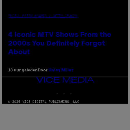
PHOTO: PETER KRAMER / GETTY IMAGES
4 Iconic MTV Shows From the
2000s You Definitely Forgot
About
Door
18 uur geleden
Haley Miller
VICE
MEDIA
INSTAGRAM
TIKTOK
YOUTUBE
© 2026 VICE DIGITAL PUBLISHING, LLC