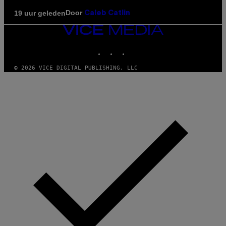
Door
19 uur geleden
Caleb Catlin
VICE
MEDIA
INSTAGRAM
TIKTOK
YOUTUBE
© 2026 VICE DIGITAL PUBLISHING, LLC