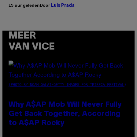
Door
15 uur geleden
Luis Prada
MEER
VAN VICE
(PHOTO BY NOAM GALAI/GETTY IMAGES FOR TRIBECA FESTIVAL)
Why A$AP Mob Will Never Fully
Get Back Together, According
to A$AP Rocky