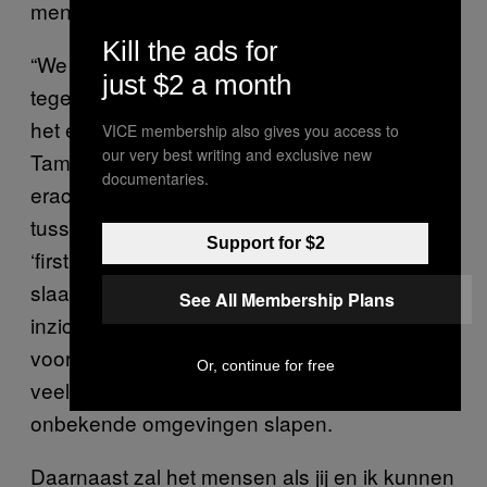
mens.
Kill the ads for
“We zijn benieuwd of we dit effect kunnen
just $2 a month
tegengaan, en wat precies de gevolgen van
het effect zijn op de functies van slaap,” zei
VICE membership also gives you access to
our very best writing and exclusive new
Tamaki. “Ook zou het interessant zijn om
documentaries.
erachter te komen of er een relatie bestaat
tussen tijdelijke slaapverstoringen [als het
Support for $2
‘first night sleep effect’] en chronische
slaapstoornissen.” Dit soort onderzoek zou
See All Membership Plans
inzichten kunnen opleveren die nuttig zijn
voor bijvoorbeeld het leger, waar soldaten
Or, continue for free
veel rondreizen en dus vaak in voor hen
onbekende omgevingen slapen.
Daarnaast zal het mensen als jij en ik kunnen