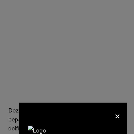
×
Deze alerte slaap is geobserveerd bij
bepaalde vogels en zeezoogdieren als
dolfijnen en walvissen. En nu dus ook bij de