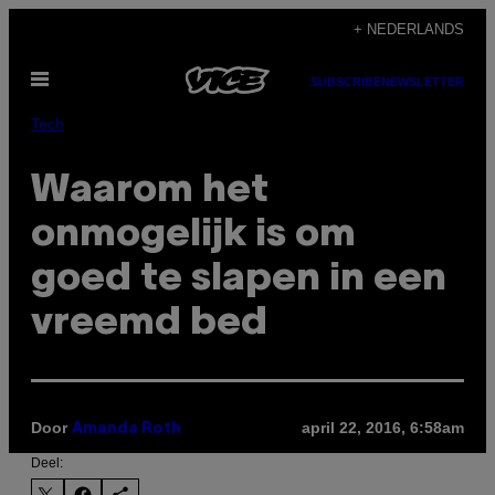
Ga
+ NEDERLANDS
naar
Open
de
SUBSCRIBE
NEWSLETTER
menu
inhoud
Tech
Waarom het
onmogelijk is om
goed te slapen in een
vreemd bed
Door
april 22, 2016, 6:58am
Amanda Roth
Deel: