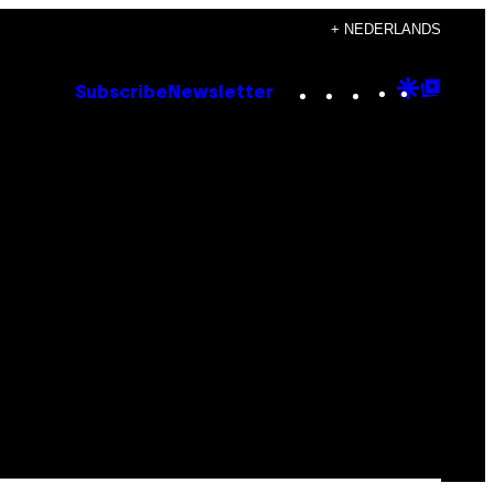
+ NEDERLANDS
Instagram
TikTok
YouTube
Google
Goog
Subscribe
Newsletter
Discove
Top
Posts