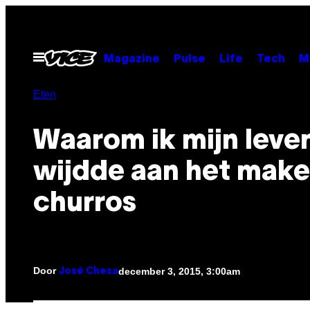
Ga
naar
de
Open
Magazine
Pulse
Life
Tech
M
menu
inhoud
Eten
Waarom ik mijn leve
wijdde aan het make
churros
Door
december 3, 2015, 3:00am
José Chesa