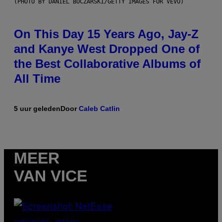
(PHOTO BY DANIEL BOCZARSKI/GETTY IMAGES FOR VEVO)
On This Day 15 Years Ago, Jay-Z
and Kanye West Dropped One of
the Best Collaborative Albums of
All Time
5 uur geleden
Door
Caleb Catlin
MEER
VAN VICE