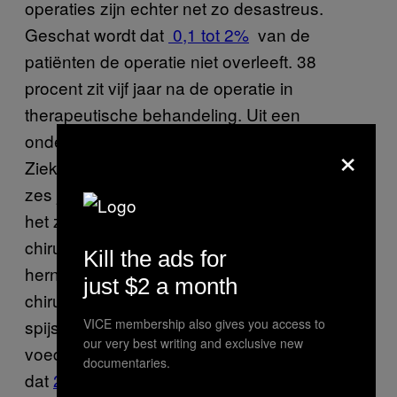
operaties zijn echter net zo desastreus.
Geschat wordt dat
0,1 tot 2%
van de
patiënten de operatie niet overleeft. 38
procent zit vijf jaar na de operatie in
therapeutische behandeling. Uit een
onderzoek door het Frans Nationaal
×
Ziekenfonds blijkt dan weer dat binnen de
zes jaar na de operatie 15 procent opnieuw in
het ziekenhuis wordt opgenomen wegens
chirurgische complicaties (zoals occlusies of
Kill the ads for
hernia’s), 19 procent wegens niet-
just $2 a month
chirurgische complicaties bij de
VICE membership also gives you access to
spijsvertering, 5 procent vanwege ernstige
our very best writing and exclusive new
voedingscomplicaties (met name tekorten) en
documentaries.
dat
22 tot 46 procent
zijn of haar diabetes na