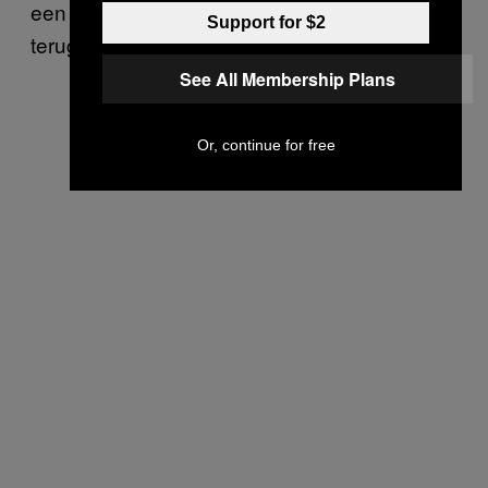
een periode van remissie weer ziet
Support for $2
terugkomen.
See All Membership Plans
Or, continue for free