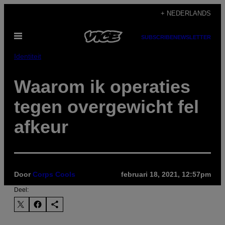
Ga
+ NEDERLANDS
naar
Open
de
SUBSCRIBE
NEWSLETTER
menu
inhoud
Identiteit
Waarom ik operaties
tegen overgewicht fel
afkeur
Door
Corps Cools
februari 18, 2021, 12:57pm
Deel: