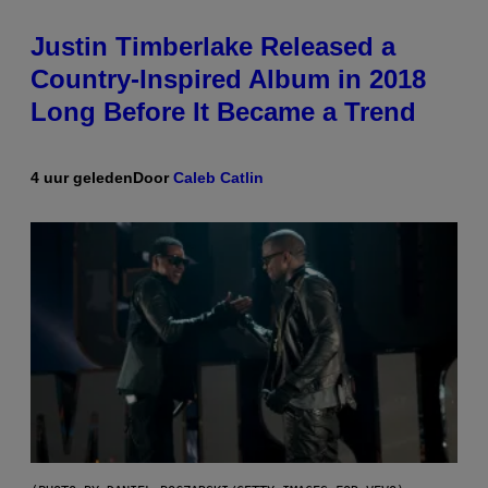
Justin Timberlake Released a
Country-Inspired Album in 2018
Long Before It Became a Trend
4 uur geleden
Door
Caleb Catlin