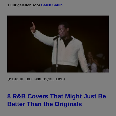
1 uur geleden
Door
Caleb Catlin
(PHOTO BY EBET ROBERTS/REDFERNS)
8 R&B Covers That Might Just Be
Better Than the Originals