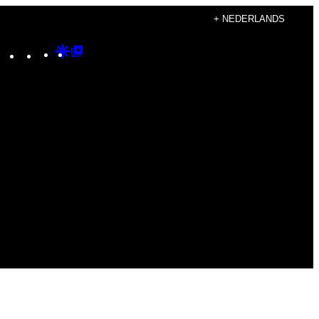
+ NEDERLANDS
Instagram
TikTok
YouTube
Google
Google
Discover
Top
Posts