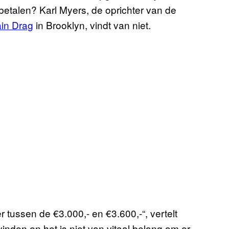
betalen? Karl Myers, de oprichter van de
in Drag
in Brooklyn, vindt van niet.
tussen de €3.000,- en €3.600,-“, vertelt
inden en het is niet van vitaal belang om er