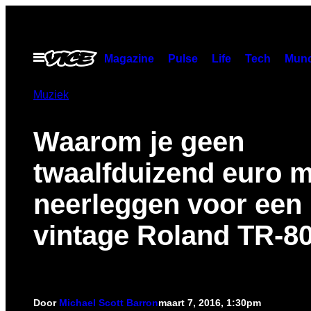
Ga
naar
de
Open
Magazine
Pulse
Life
Tech
Munc
menu
inhoud
Muziek
Waarom je geen
twaalfduizend euro 
neerleggen voor een
vintage Roland TR-8
Door
Michael Scott Barron
maart 7, 2016, 1:30pm