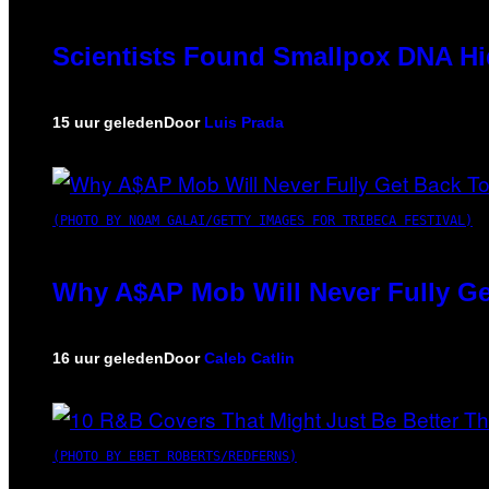
Scientists Found Smallpox DNA Hi
15 uur geleden
Door
Luis Prada
(PHOTO BY NOAM GALAI/GETTY IMAGES FOR TRIBECA FESTIVAL)
Why A$AP Mob Will Never Fully Ge
16 uur geleden
Door
Caleb Catlin
(PHOTO BY EBET ROBERTS/REDFERNS)