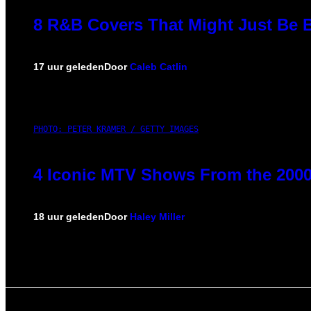
8 R&B Covers That Might Just Be B
17 uur geleden
Door
Caleb Catlin
PHOTO: PETER KRAMER / GETTY IMAGES
4 Iconic MTV Shows From the 2000
18 uur geleden
Door
Haley Miller