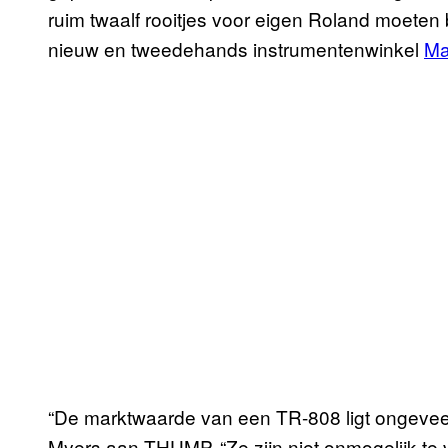
ruim twaalf rooitjes voor eigen Roland moeten 
nieuw en tweedehands instrumentenwinkel
Ma
“De marktwaarde van een TR-808 ligt ongeveer 
Myers aan THUMP. “Ze zijn niet onmogelijk te v