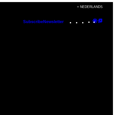
+ NEDERLANDS
Instagram
TikTok
YouTube
Google
Googl
Subscribe
Newsletter
Discover
Top
Posts