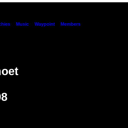
hies
Music
Waypoint
Members
moet
08