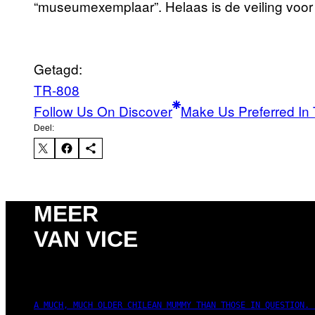
“museumexemplaar”. Helaas is de veiling voor 
Getagd:
TR-808
Follow Us On Discover
Make Us Preferred In 
Deel:
MEER
VAN VICE
A MUCH, MUCH OLDER CHILEAN MUMMY THAN THOSE IN QUESTION. 