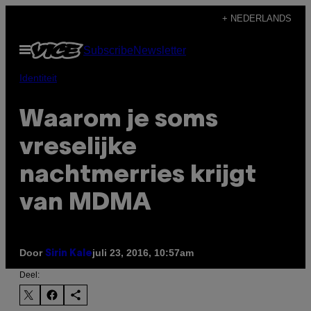
Ga
+ NEDERLANDS
naar
Open
Subscribe
Newsletter
de
menu
inhoud
Identiteit
Waarom je soms
vreselijke
nachtmerries krijgt
van MDMA
Door
juli 23, 2016, 10:57am
Sirin Kale
Deel: