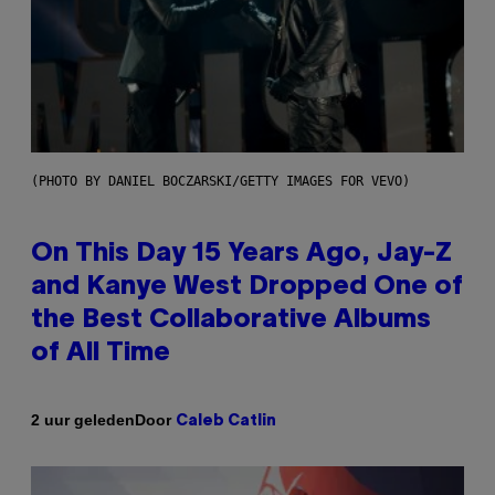
(PHOTO BY DANIEL BOCZARSKI/GETTY IMAGES FOR VEVO)
On This Day 15 Years Ago, Jay-Z
and Kanye West Dropped One of
the Best Collaborative Albums
of All Time
Door
2 uur geleden
Caleb Catlin