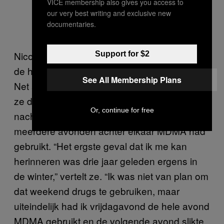
VICE membership also gives you access to
our very best writing and exclusive new
documentaries.
Nicole* (28) heeft zelf ervaren hoe het is om
Support for $2
de hoofdrol in je eigen horrorfilm te hebben.
See All Membership Plans
Net als iedereen die ik geïnterviewd heb, zegt
ze dat haar slaapverlammingen en
Or, continue for free
nachtangsten het ergst waren als ze
meerdere avonden achter elkaar MDMA had
gebruikt. “Het ergste geval dat ik me kan
herinneren was drie jaar geleden ergens in
de winter,” vertelt ze. “Ik was niet van plan om
dat weekend drugs te gebruiken, maar
uiteindelijk had ik vrijdagavond de hele avond
MDMA gebruikt en de volgende avond slikte