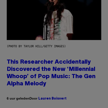
(PHOTO BY TAYLOR HILL/GETTY IMAGES)
This Researcher Accidentally
Discovered the New ‘Millennial
Whoop’ of Pop Music: The Gen
Alpha Melody
Door
6 uur geleden
Lauren Boisvert