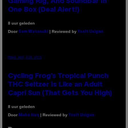
Gaming Rig, And Soundbar In
One Box (Deal Alert!)
8 uur geleden
Door
| Reviewed by
Sam Watanuki
Ysolt Usigan
MAHA HAQ FOR VICE
Cycling Frog’s Tropical Punch
THC Seltzer Is Like an Adult
Capri Sun (That Gets You High)
8 uur geleden
Door
| Reviewed by
Maha Haq
Ysolt Usigan