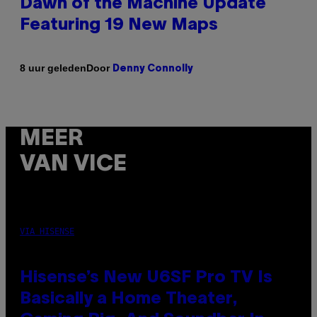
Dawn of the Machine Update
Featuring 19 New Maps
Door
8 uur geleden
Denny Connolly
MEER
VAN VICE
VIA HISENSE
Hisense’s New U6SF Pro TV Is
Basically a Home Theater,