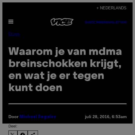
Ga
+ NEDERLANDS
naar
Open
de
SUBSCRIBE
NEWSLETTER
menu
inhoud
Drugs
Waarom je van mdma
breinschokken krijgt,
en wat je er tegen
kunt doen
Door
juli 28, 2016, 6:53am
Michael Segalov
Deel: