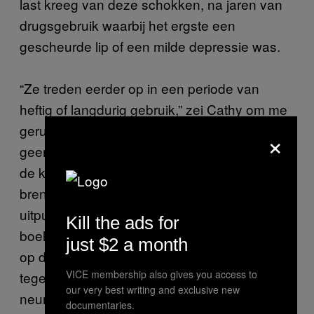
last kreeg van deze schokken, na jaren van
drugsgebruik waarbij het ergste een
gescheurde lip of een milde depressie was.
“Ze treden eerder op in een periode van
heftig of langdurig gebruik,” zei Cathy om me
gerust te stellen, “want je brein krijgt dan
×
geen kans om zijn serotonineniveau tussen
de keren dat je het gebruikt op peil te
brengen. Dan is er een opeenstapelende
uitputting, waardoor het langer duurt om de
Kill the ads for
boel weer normaal te krijgen.” Ze wees er ook
just $2 a month
op dat “het gebruik van meerdere drugs
VICE membership also gives you access to
tegelijk leidt tot meer afgifte van
our very best writing and exclusive new
neurotransmitters en dus tot een hogere kans
documentaries.