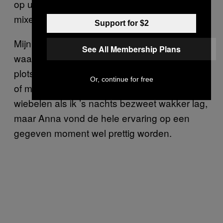
op uitputting.” Dat betekent eigenlijk dat het
mixen van drugs breinschokken erger maakt.
Support for $2
Mijn schokken hielden bijna een week aan,
See All Membership Plans
waardoor ik me in de supermarkt soms
plotseling aan een schap vast moest grijpen,
Or, continue for free
of mezelf in een foetushouding moest
wiebelen als ik ’s nachts bezweet wakker lag,
maar Anna vond de hele ervaring op een
gegeven moment wel prettig worden.