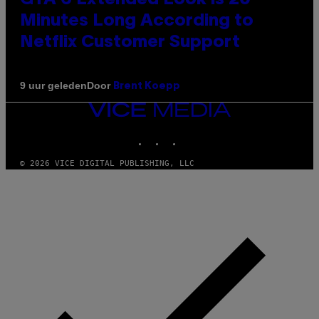
Minutes Long According to
Netflix Customer Support
Door
9 uur geleden
Brent Koepp
VICE
MEDIA
INSTAGRAM
TIKTOK
YOUTUBE
© 2026 VICE DIGITAL PUBLISHING, LLC